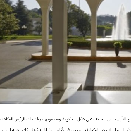
ربع التأزم بفعل الخلاف على شكل الحكومة ومضمونها، وقد بات الرئيس المكلف
ّر إلى تطورات دراماتيكية قد تحصل في الأيام المقبلة بناءً على كلام قاله الوزير