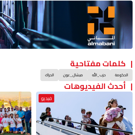
Advertisement Section
كلمات مفتاحية
الحكومة
حزب_الله
ميشال_عون
الحراك
أحدث الفيديوهات
فيديو