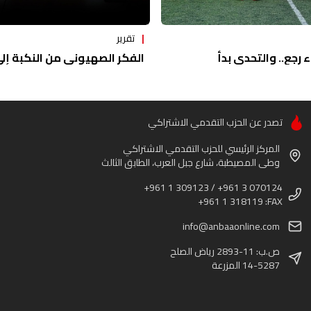
تقرير
ء رجع.. والتحدي بدأ
الفكر الصهيوني من النكبة إلى 
تصدر عن الحزب التقدمي الاشتراكي
المركز الرئيسي للحزب التقدمي الاشتراكي
وطى المصيطبة، شارع جبل العرب، الطابق الثالث
+961 1 309123 / +961 3 070124
+961 1 318119 :FAX
info@anbaaonline.com
ص.ب: 11-2893 رياض الصلح
14-5287 المزرعة