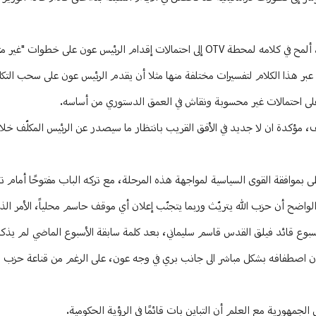
بقرادوني، المعروف بقربه من رئيس الجمهورية ميشال عون والفريق اللصيق به، ألمح في كلامه لمحطة OTV إلى احتمالات إقدام الرئيس ع
عبر هذا الكلام لتفسيرات مختلفة منها مثلا أن يقدم الرئيس عون على سحب الت
ى احتمالات غير محسوبة ونقاش في العمق الدستوري من أساسه.
، مؤكدة ان لا جديد في الأفق القريب بانتظار ما سيصدر عن الرئيس المكلّف خلا
 بموافقة القوى السياسية لمواجهة هذه المرحلة، مع تركه الباب مفتوحًا أمام 
الواضح أن حزب الله يتريّث وربما يتجنّب إعلان أي موقف حاسم محلياً، الأمر ال
أسبوع قائد فيلق القدس قاسم سليماني، بعد كلمة سابقة الأسبوع الماضي لم يذكر
ان اصطفافه بشكل مباشر الى جانب بري في وجه عون، على الرغم من قناعة حزب ا
لجمهورية مع العلم أن التباين بات قائمًا في الرؤية الحكومية.