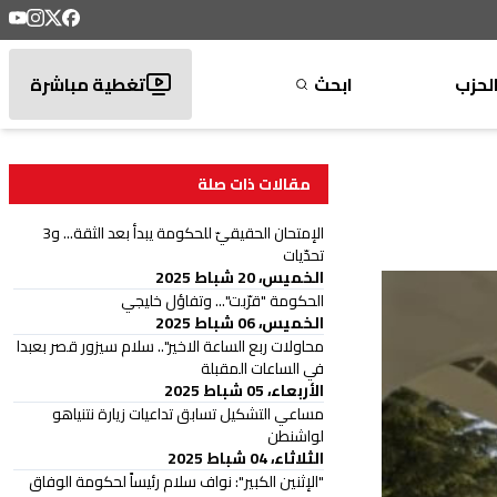
لحزب
ابحث
تغطية مباشرة
مقالات ذات صلة
الإمتحان الحقيقيّ للحكومة يبدأ بعد الثقة... و3
تحدّيات
الخميس، 20 شباط 2025
الحكومة "قرّبت"... وتفاؤل خليجي
الخميس، 06 شباط 2025
محاولات ربع الساعة الاخير".. سلام سيزور قصر بعبدا
في الساعات المقبلة
الأربعاء، 05 شباط 2025
مساعي التشكيل تسابق تداعيات زيارة نتنياهو
لواشنطن
الثلاثاء، 04 شباط 2025
"الإثنين الكبير": نواف سلام رئيساً لحكومة الوفاق