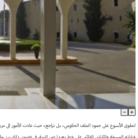
عون يلوّح بخطوات "غير متوقّعة"... و"حزب الله" يتريّث في الحسم
Article Content
انطوى الأسبوع على جمود الملف الحكومي، بل تراجع، حيث عادت الأمور الى م
قراراته المسبقة والكباش القائم على خط بعبدا عين التينة. في غضون ذلك برز مؤش