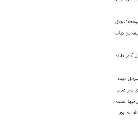
ون على خطوات "غير متوقعة"، وفق
كليف من دياب
ل أيام قليلة
تسهيل مهمة
ذي يبرر عدم
 فيها الملف
لله بجدوى