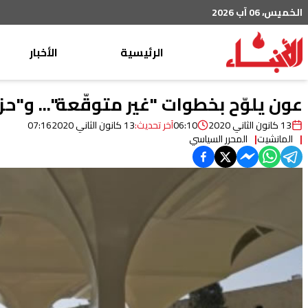
الخميس، 06 آب 2026
الرئيسية
الأخبار
محليات
عون يلوّح بخطوات "غير متوقّعة"... و"حز
عربي دولي
13 كانون الثاني 2020
06:10
آخر تحديث:
13 كانون الثاني 2020
07:16
المانشيت
المحرر السياسي
إقتصاد
خاص
رياضة
من لبنان
ثقافة ومجتمع
منوعات