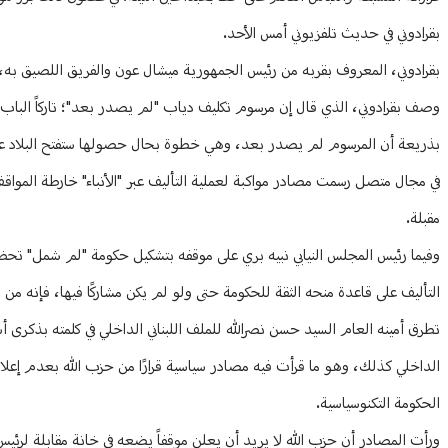
بقرادوني في حديث تلفزيوني أمس الأحد.
وصف بقرادوني، الذي قال إن مرسوم تكليف دياب "لم يصدر بعد"؛ تاركاً الباب 
بذريعة أن المرسوم لم يصدر بعد، وهي خطوة بحال حصولها ستفتح البلاد عل
في مجال متصل رسمت مصادر مواكبة لعملية التأليف عبر "الأنباء" خارطة المواقف
مقبلة.
وفيما رئيس المجلس النيابي نبيه بري على موقفه بتشكيل حكومة "لم شمل" تحظى
التأليف على قاعدة منحه الثقة للحكومة حتى ولو لم يكن مشاركًا فيها، فإنه من 
تطرق أمينه العام السيد حسن نصرالله للملف اللبناني الداخلي في كلمته بذكرى 
الداخلي كذلك، وهو ما قرأت فيه مصادر سياسية قرارًا من حزب الله بعدم إعل
الحكومة التكنوسياسية.
ورأت المصادر أن حزب الله لا يريد أن يعلن موقفاً يضعه في خانة مقابلة لرئيس ا