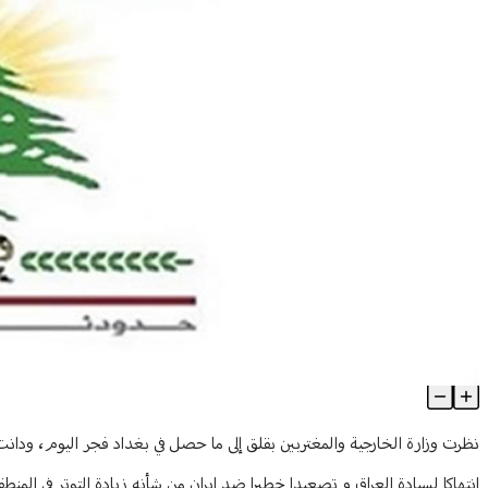
الخارجية اللبنانية دانت عملية اغتيال سليماني
Article Content
نظرت وزارة الخارجية والمغتربين بقلق إلى ما حصل في بغداد فجر اليوم، ودانت 
انتهاكا لسيادة العراق و تصعيدا خطيرا ضد إيران من شأنه زيادة التوتر في المنطق