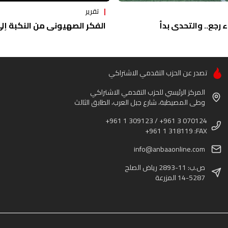
تقرير
ء رجع.. والتحدي بدأ
الفكر الصهيوني من النكبة إلى 
تصدر عن الحزب التقدمي الاشتراكي
المركز الرئيسي للحزب التقدمي الاشتراكي
وطى المصيطبة، شارع جبل العرب، الطابق الثالث
+961 1 309123 / +961 3 070124
+961 1 318119 :FAX
info@anbaaonline.com
ص.ب: 11-2893 رياض الصلح
14-5287 المزرعة