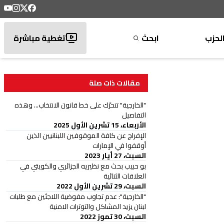
لحزب
ابحث
تغطية مباشرة
مقالات ذات صلة
"الخارجية" تتحرّك على خط قانون الانتخاب... وهذه
التفاصيل
الأربعاء، 15 تشرين الأول 2025
الإفراج عن كافة الموقوفين اللبنانيين الذين
أوقفوا في الإمارات
السبت، 27 أيار 2023
بو حبيب بحث مع نظيريه الجزائري والكويتي في
العلاقات الثنائية
السبت، 29 تشرين الأول 2022
"الخارجية": عدم تجاوب مفوضية اللاجئين مع طلبات
لبنان يزيد المشاكل والتوترات الامنية
السبت، 30 تموز 2022