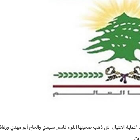
"عملية الاغتيال التي ذهب ضحيتها اللواء قاسم سليماني والحاج أبو مهدي ورفاقه
ة".