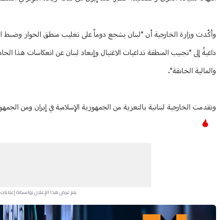
‏وأكّدت وزارة الخارجية أن "لبنان يشجع دوماً على تغليب منطق الحوار وضبط ال
داعيةً إلى "تجنيب المنطقة تداعيات الاغتيال وإبعاد لبنان عن انعكاسات هذا الحا
والمالية ‏الخانقة".
وتقدمت الخارجية لبنانية بالتعزية من الجمهورية الإسلامية في إيران ومن الجمهور
يتم عرض هذا الإعلان بواسطة إعلانات Google، ولا يتحكم موقعنا في الإعلانات التي تظهر لكل مستخدم.
Advertisement Section