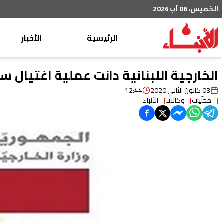
الخميس، 06 آب 2026
الرئيسية
الأخبار
محليات
الخارجية اللبنانية دانت عملية اغتيال س
عربي دولي
03 كانون الثاني 2020
12:44
محلّيات
وكالات
الأنباء
إقتصاد
خاص
رياضة
من لبنان
ثقافة ومجتمع
منوعات