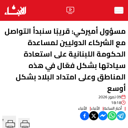
الرئيسية
مسؤول أميركي: قريبًا سنبدأ التواصل
الأخبار
مع الشركاء الدوليين لمساعدة
الحكومة اللبنانية على استعادة
آراء
سيادتها بشكل فعّال في هذه
فيديو
المناطق وعلى امتداد البلاد بشكل
مواقف
أوسع
وليد جنبلاط
الحزب
09 تموز 2026
18:18
ابحث
أخبار الساعة
الأنباء
الأنباء
T
ثقافة ومجتمع