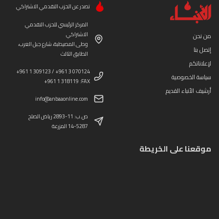
تصدر عن الحزب التقدمي الاشتراكي
المركز الرئيسي للحزب التقدمي
الاشتراكي
من نحن
وطى المصيطبة، شارع جبل العرب،
إتصل بنا
الطابق الثالث
لإعلاناتكم
+961 1 309123 / +961 3 070124
سياسة الخصوصية
+961 1 318119 :FAX
أرشيف الأنباء القديم
info@anbaaonline.com
ص.ب: 11-2893 رياض الصلح
14-5287 المزرعة
موقعنا على الخريطة