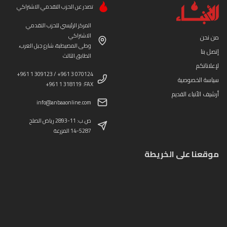
تصدر عن الحزب التقدمي الاشتراكي
المركز الرئيسي للحزب التقدمي
الاشتراكي
من نحن
وطى المصيطبة، شارع جبل العرب،
إتصل بنا
الطابق الثالث
لإعلاناتكم
+961 1 309123 / +961 3 070124
سياسة الخصوصية
+961 1 318119 :FAX
أرشيف الأنباء القديم
info@anbaaonline.com
ص.ب: 11-2893 رياض الصلح
14-5287 المزرعة
موقعنا على الخريطة