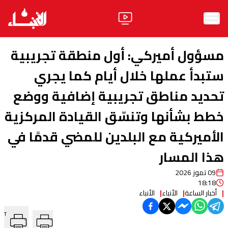
الرئيسية
مسؤول أميركي: أول منطقة تجريبية
الأخبار
ستبدأ عملها خلال أيام كما يجري
تحديد مناطق تجريبية إضافية ووضع
آراء
خطط بشأنها وتنسّق القيادة المركزية
فيديو
الأميركية مع البلدين للمضي قدمًا في
مواقف
هذا المسار
وليد جنبلاط
الحزب
09 تموز 2026
18:18
ابحث
أخبار الساعة
الأنباء
الأنباء
T
ثقافة ومجتمع