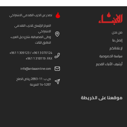
تصدر عن الحزب التقدمي الاشتراكي
المركز الرئيسي للحزب التقدمي
الاشتراكي
من نحن
وطى المصيطبة، شارع جبل العرب،
إتصل بنا
الطابق الثالث
لإعلاناتكم
+961 1 309123 / +961 3 070124
سياسة الخصوصية
+961 1 318119 :FAX
أرشيف الأنباء القديم
info@anbaaonline.com
ص.ب: 11-2893 رياض الصلح
14-5287 المزرعة
موقعنا على الخريطة