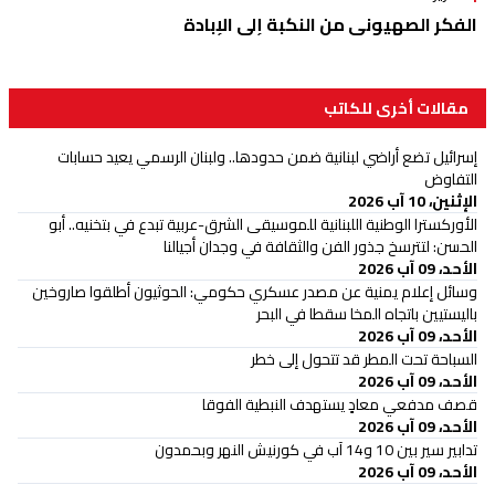
الفكر الصهيوني من النكبة إلى الإبادة
مقالات أخرى للكاتب
إسرائيل تضع أراضي لبنانية ضمن حدودها.. ولبنان الرسمي يعيد حسابات
التفاوض
الإثنين، 10 آب 2026
الأوركسترا الوطنية اللبنانية للموسيقى الشرق-عربية تبدع في بتخنيه.. أبو
الحسن: لتترسخ جذور الفن والثقافة في وجدان أجيالنا
الأحد، 09 آب 2026
وسائل إعلام يمنية عن مصدر عسكري حكومي: الحوثيون أطلقوا صاروخين
باليستيين باتجاه المخا سقطا في البحر
الأحد، 09 آب 2026
السباحة تحت المطر قد تتحول إلى خطر
الأحد، 09 آب 2026
قصف مدفعي معادٍ يستهدف النبطية الفوقا
الأحد، 09 آب 2026
تدابير سير بين 10 و14 آب في كورنيش النهر وبحمدون
الأحد، 09 آب 2026