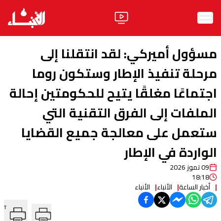
الرئيسية
مسؤول أميركي: لقد انتقلنا إلى
الأخبار
مرحلة تنفيذ الإطار وستكون روما
اجتماعًا مغلقًا يتيح للحكومتين إحالة
آراء
الملفات إلى الفرق التقنية التي
فيديو
ستعمل على معالجة جميع القضايا
مواقف
الواردة في الإطار
وليد جنبلاط
الحزب
09 تموز 2026
18:18
ابحث
أخبار الساعة
الأنباء
الأنباء
T
ثقافة ومجتمع