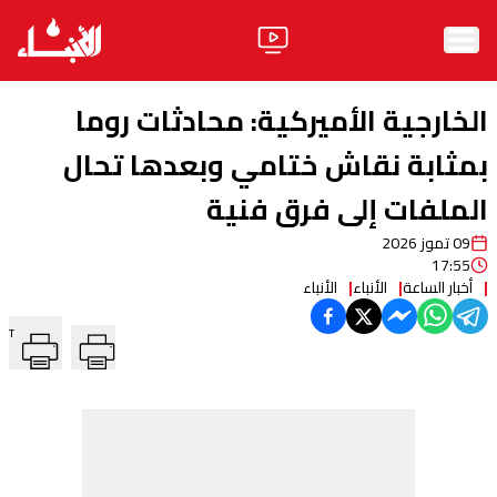
الرئيسية
الخارجية الأميركية: محادثات روما
الأخبار
بمثابة نقاش ختامي وبعدها تحال
الملفات إلى فرق فنية
آراء
09 تموز 2026
فيديو
17:55
أخبار الساعة
الأنباء
الأنباء
مواقف
T
وليد جنبلاط
الحزب
ابحث
ثقافة ومجتمع