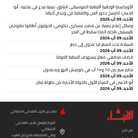
الأوركسترا الوطنية اللبنانية للموسيقى الشرق-عربية تبدع في بتخنيه.. أبو
الحسن: لتترسخ جذور الفن والثقافة في وجدان أجيالنا
الأحد، 09 آب 2026
وسائل إعلام يمنية عن مصدر عسكري حكومي: الحوثيون أطلقوا صاروخين
باليستيين باتجاه المخا سقطا في البحر
الأحد، 09 آب 2026
السباحة تحت المطر قد تتحول إلى خطر
الأحد، 09 آب 2026
قصف مدفعي معادٍ يستهدف النبطية الفوقا
الأحد، 09 آب 2026
تدابير سير بين 10 و14 آب في كورنيش النهر وبحمدون
الأحد، 09 آب 2026
أبو الحسن في المركز الأول بالجولة الأخيرة من بطولة لبنان
الأحد، 09 آب 2026
تصدر عن الحزب التقدمي الاشتراكي
المركز الرئيسي للحزب التقدمي
الاشتراكي
من نحن
وطى المصيطبة، شارع جبل العرب،