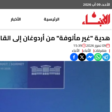
الأحد، 09 آب 2026
الرئيسية
الأخبار
محليات
هدية "غير مألوفة" من أردوغان إلى القاد
عربي دولي
09 تموز 2026
15:39
متفرقات
الأنباء
الأنباء
إقتصاد
خاص
رياضة
من لبنان
ثقافة ومجتمع
منوعات