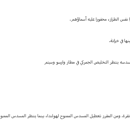
ا نفس الطراز، محفورا عليه أسماؤهم.
ها في خزانة.
سدسه ينتظر التخليص الجمركي في مطار وارسو وسيتم
ي أنقرة. ومن المقرر تعطيل المسدس الممنوح لهولندا، بينما ينتظر المسدس الممن