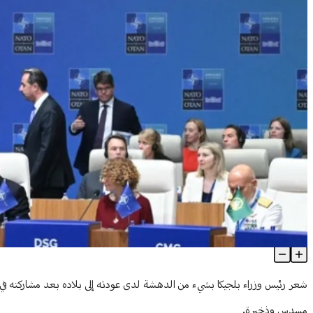
هدية "غير مألوفة" من أردوغان إلى القادة بعد قمة "الناتو"
Article Content
شعر رئيس وزراء بلجيكا بشيء من الدهشة لدى عودته إلى بلاده بعد مشاركته في 
مسدس وذخيرة.