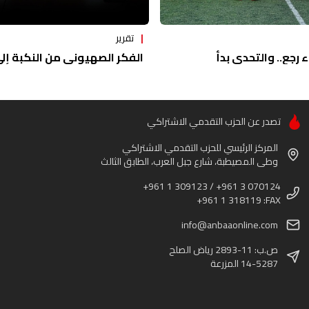
تقرير
ء رجع.. والتحدي بدأ
الفكر الصهيوني من النكبة إلى 
تصدر عن الحزب التقدمي الاشتراكي
المركز الرئيسي للحزب التقدمي الاشتراكي
وطى المصيطبة، شارع جبل العرب، الطابق الثالث
+961 1 309123 / +961 3 070124
+961 1 318119 :FAX
info@anbaaonline.com
ص.ب: 11-2893 رياض الصلح
14-5287 المزرعة