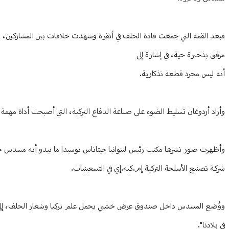
فبعد القمة التي جمعت قادة الحلف في أنقرة وشهدت خلافات بين المشاركين،
مرفق بذخيرة حية، في إشارة إلى
أنه ليس مجرد قطعة تذكارية.
وأراد أردوغان تسليط الضوء على صناعة الدفاع التركية، التي أصبحت أداة مهمة 
وأظهرت صور نشرها مكتب رئيس ليتوانيا جيتاناس نوسيدا ما يبدو أنه مسدس جوموساي .357 ماجنم، وهو مسدس نادر ذو س
شركة تصنيع الأسلحة التركية إم.كيه.إي في التسعينيات.
ووُضع المسدس داخل صندوق عرض خشبي يحمل علم تركيا وشعار الحلف، إلى جانب
في بلادنا".