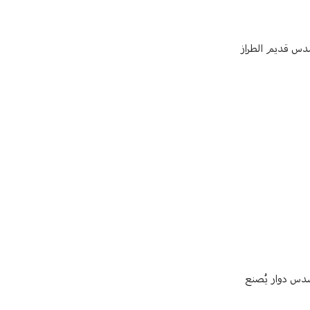
سدس قديم الطراز
سدس دوار يُصنع