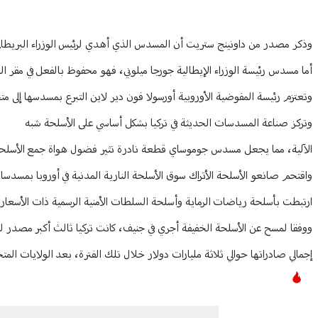
وذكر مصدر من داونينج ستريت أن المسدس الذي أهدي لرئيس الوزراء البريطاني كير ست
أما مسدس رئيسة الوزراء الإيطالية جورجا ميلوني، فهو محفوظ بالفعل في مقر ا
وتعتزم رئيسة المفوضية الأوروبية أورسولا فون دير لاين التبرع بمسدسها إلى
وتركز صناعة المسدسات الحديثة في تركيا بشكل أساسي على الأسلحة شبه
الآلية، مما يجعل مسدس جوموساي قطعة نادرة تثير فضول هواة جمع الأسلح
واقتحم صانعو الأسلحة الأتراك سوق الأسلحة النارية المدنية في أوروبا بمسدسات
ارتبطت بأسلحة رياضات الرماية وأسلحة السلطات الأمنية الرسمية ذات الأسعار 
ووفقا لمسح عن الأسلحة الخفيفة أجري في جنيف، كانت تركيا ثالث أكبر مصدر للأسلحة الخفيفة في 
إجمالي صادراتها حوالي ثلاثة مليارات دولار خلال تلك الفترة، بعد الولايات المتح