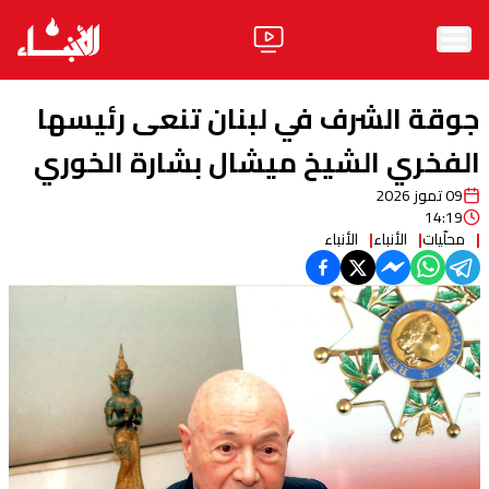
الرئيسية
جوقة الشرف في لبنان تنعى رئيسها
الأخبار
الفخري الشيخ ميشال بشارة الخوري
09 تموز 2026
آراء
14:19
محلّيات
الأنباء
الأنباء
فيديو
مواقف
وليد جنبلاط
الحزب
ابحث
ثقافة ومجتمع