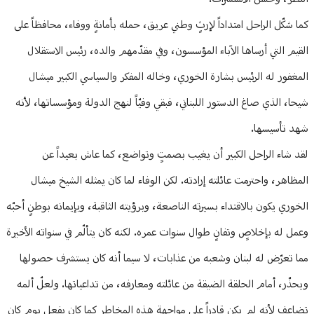
كما شكّل الراحل امتداداً لإرثٍ وطني عريق، حمله بأمانةٍ ووفاء، محافظاً على
القيم التي أرساها الآباء المؤسسون، وفي مقدّمهم والده، رئيس الاستقلال
المغفور له الرئيس بشارة الخوري، وخاله المفكر والسياسي الكبير ميشال
شيحا، الذي صاغ الدستور اللبناني، فبقي وفيّاً لنهج الدولة ومؤسساتها، لأنه
شهد تأسيسها.
لقد شاء الراحل الكبير أن يغيب بصمتٍ وتواضع، كما عاش بعيداً عن
المظاهر، واحترمت عائلته إرادته. لكن الوفاء لما كان يمثله الشيخ ميشال
الخوري يكون بالاقتداء بسيرته الناصعة، وبرؤيته الثاقبة، وبإيمانه بوطنٍ أحبّه
وعمل له بإخلاصٍ وتفانٍ طوال سنوات عمره. لكنه كان يتألّم في سنواته الأخيرة
مما تعرّض له لبنان وشعبه من عذابات، لا سيما أنه كان يستشرف حصولها
ويحذّر، أمام الحلقة الضيقة من عائلته ومعارفه، من تداعياتها. ولعلّ ألمه
تضاعف لأنه لم يكن قادراً على مواجهة هذه المخاطر كما كان يفعل يوم كان