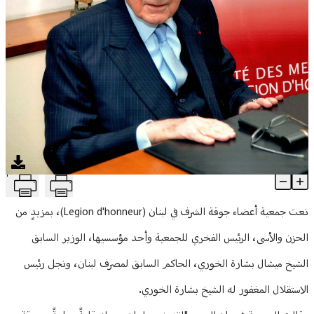
منوعات
T
جوقة الشرف في لبنان تنعى رئيسها الفخري الشيخ ميشال بشارة الخور
Article Content
نعت جمعية أعضاء جوقة الشرف في لبنان (Legion d'honneur)، بمزيدٍ من
الحزن والأسى، الرئيس الفخري للجمعية وأحد مؤسسيها، الوزير السابق
الشيخ ميشال بشارة الخوري، الحاكم السابق لمصرف لبنان، ونجل رئيس
الاستقلال المغفور له الشيخ بشارة الخوري.