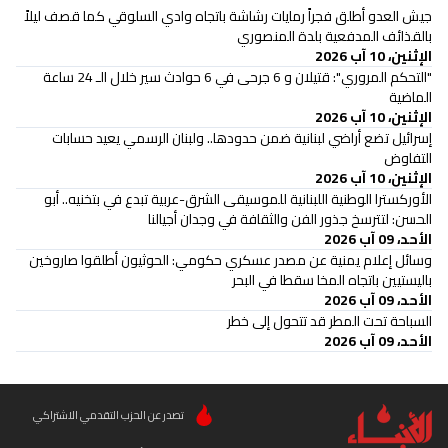
جيش العدو أطلق فجراً رمايات رشاشة باتجاه وادي السلوقي كما قصف ليلاً
بالقذائف المدفعية بلدة المنصوري
الإثنين، 10 آب 2026
"التحكم المروري": قتيلان و 6 جرحى في 6 حوادث سير خلال الـ 24 ساعة
الماضية
الإثنين، 10 آب 2026
إسرائيل تضع أراضي لبنانية ضمن حدودها.. ولبنان الرسمي يعيد حسابات
التفاوض
الإثنين، 10 آب 2026
الأوركسترا الوطنية اللبنانية للموسيقى الشرق-عربية تبدع في بتخنيه.. أبو
الحسن: لتترسخ جذور الفن والثقافة في وجدان أجيالنا
الأحد، 09 آب 2026
وسائل إعلام يمنية عن مصدر عسكري حكومي: الحوثيون أطلقوا صاروخين
باليستيين باتجاه المخا سقطا في البحر
الأحد، 09 آب 2026
السباحة تحت المطر قد تتحول إلى خطر
الأحد، 09 آب 2026
تصدر عن الحزب التقدمي الاشتراكي