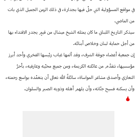
في مواقع المسؤولية التي حلّ فيها بجدارة، في ذلك الزمن الجميل الذي بات
من الماضي.
سيذكر التاريخ اللبناني ما كان يمثله الشيخ ميشال من قيمٍ يجدر الاقتداء بها
من أجل حماية لبنان وخلاص أبنائه.
إن جمعية أعضاء جوقة الشرف، وقد آلمها غياب رئيسها الفخري وأحد أبرز
مؤسسيها، تتقدّم من عائلته الكريمة، ومن جميع محبّيه وعارفيه، بأحرّ
التعازي وأصدق مشاعر المواساة، سائلةً الله تعالى أن يتغمّده بواسع رحمته،
وأن يسكنه فسيح جنّاته، وأن يلهم أهله وذويه الصبر والسلوان.