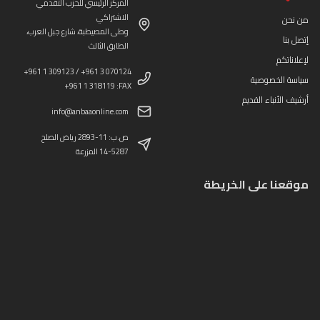
المركز الرئيسي للحزب التقدمي
الاشتراكي
من نحن
وطى المصيطبة، شارع جبل العرب،
إتصل بنا
الطابق الثالث
لإعلاناتكم
+961 1 309123 / +961 3 070124
سياسة الخصوصية
+961 1 318119 :FAX
أرشيف الأنباء القديم
info@anbaaonline.com
ص.ب: 11-2893 رياض الصلح
14-5287 المزرعة
موقعنا على الخريطة