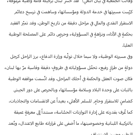
وقالت الجمعية في بيان النعي: "لقد خسر لبنان برحيله قامةً وطنيةً مرموقة،
كرّست مسيرتها في خدمة الدولة ومؤسساتها، وساهمت في ترسيخ دعائم
الاستقرار النقدي والمالي في مراحل دقيقة من تاريخ الوطن. وقد تميّز الفقيد
بحكمةٍ في الأداء، ونزاهةٍ في المسؤولية، وحرصٍ دائم على المصلحة الوطنية
العليا.
وفي مسيرته الوطنية، ولا سيما خلال تولّيه وزارة الدفاع، برز الراحل كرجل
دولةٍ من طرازٍ رفيع، تحمّل مسؤولياته في ظروفٍ دقيقة وقاسية مرّ بها لبنان،
فكان صوت العقل والحكمة في أحلك المراحل. وقد اتّسمت مواقفه الوطنية
بالثبات على وحدة البلاد وسلامة مؤسساتها، وبالحرص على دور الجيش
كضامنٍ للاستقرار وحامٍ للسلم الأهلي، بعيداً عن الانقسامات والتجاذبات.
كما عُرف بقدرته على إدارة التوازنات الحسّاسة، مستنداً إلى معرفةٍ عميقة
بالتركيبة اللبنانية وخصوصيتها، ما أضفى على قراراته طابع الاعتدال، وبُعد
النظر، وحسن الاستشراف.