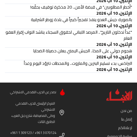
الإثنين، 10 آب 2026
"أخطر المطلوبين" في قبضة الأمن.. 20 مذكرة توقيف بحقّه!
الإثنين، 10 آب 2026
بالصورة: جيش العدو ينفذ تفجيراً كبيراً في بلدة زوطر الشرقية
الإثنين، 10 آب 2026
"غداً تدخلون التاريخ".. المرصد اللبناني لحقوق السجناء يناشد النواب إقرار العفو
العام
الإثنين، 10 آب 2026
هجوم حوثي على المخا.. الجيش اليمني يعلن حصيلة الضحايا
الإثنين، 10 آب 2026
البراكس: بدء تسليم البنزين والمازوت.. والمحطات تتزوّد اليوم وغداً
الإثنين، 10 آب 2026
تصدر عن الحزب التقدمي الاشتراكي
المركز الرئيسي للحزب التقدمي
الاشتراكي
من نحن
وطى المصيطبة، شارع جبل العرب،
إتصل بنا
الطابق الثالث
لإعلاناتكم
+961 1 309123 / +961 3 070124
سياسة الخصوصية