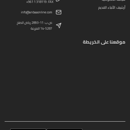
+961 1 318119 :FAX
أرشيف الأنباء القديم
info@anbaaonline.com
ص.ب: 11-2893 رياض الصلح
14-5287 المزرعة
موقعنا على الخريطة