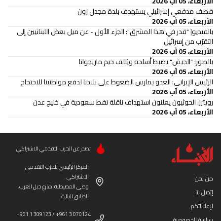
الأربعاء، 05 آب 2026
قصف مدفعي إسرائيلي يستهدف بلدة مجدل زون
الأربعاء، 05 آب 2026
بالفيديو| "قدر في هذا المشرق": الجزء الأول - عن ميل بعض اللبنانيين إلى
التقرّب من إسرائيل
الأربعاء، 05 آب 2026
بالصور: "الجيش" يضبط أسلحة ويُتلف خيم ماريجوانا
الأربعاء، 05 آب 2026
الرئيس الإيراني: العدو يمارس الضغوط على بلادنا لدفع مواطنينا للاحتجاج
الأربعاء، 05 آب 2026
‏رويترز: الحوثيون يعلنون استهداف ناقلة نفط سعودية في خليج عدن
الأربعاء، 05 آب 2026
تصدر عن الحزب التقدمي الاشتراكي
المركز الرئيسي للحزب التقدمي
الاشتراكي
من نحن
وطى المصيطبة، شارع جبل العرب،
إتصل بنا
الطابق الثالث
لإعلاناتكم
+961 1 309123 / +961 3 070124
سياسة الخصوصية