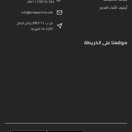
+961 1 318119 :FAX
أرشيف الأنباء القديم
info@anbaaonline.com
ص.ب: 11-2893 رياض الصلح
14-5287 المزرعة
موقعنا على الخريطة