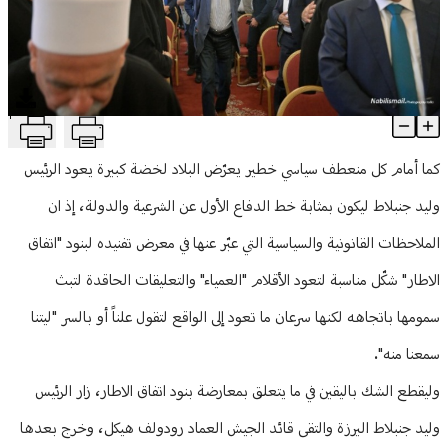
منوعات
T
هل ينفّذ ترامب تهديداته الأخيرة تجاه إيران؟... جنبلاط أول المدافعين
Article Content
كما أمام كل منعطف سياسي خطير يعرّض البلاد لخضة كبيرة يعود الرئيس
وليد جنبلاط ليكون بمثابة خط الدفاع الأول عن الشرعية والدولة، إذ ان
الملاحظات القانونية والسياسية التي عبّر عنها في معرض تفنيده لبنود "اتفاق
الاطار" شكّل مناسبة لتعود الأقلام "العمياء" والتعليقات الحاقدة لتبث
سمومها باتجاهه لكنها سرعان ما تعود إلى الواقع لتقول علناً أو بالسر "ليتنا
سمعنا منه".
وليقطع الشك باليقين في ما يتعلق بمعارضة بنود اتفاق الاطار، زار الرئيس
وليد جنبلاط اليرزة والتقى قائد الجيش العماد رودولف هيكل، وخرج بعدها