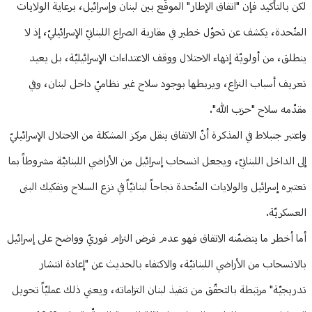
لكن بالتأكيد فإن "اتفاق الإطار" الموقّع بين لبنان وإسرائيل، برعاية الولايات
المتّحدة، يكشف عن تحوّل خطير في مقاربة الصراع اللبنانيّ الإسرائيليّ، إذ لا
ينطلق، من أولويّة إنهاء الاحتلال ووقف الاعتداءات الإسرائيليّة، بل يعيد
تعريف أسباب النزاع، ويربطها بوجود سلاح غير نظاميّ داخل لبنان، وفي
مقدّمه سلاح "حزب الله".
واعتبر جنبلاط في المذكرة أنّ الاتفاق ينقل مركز المشكلة من الاحتلال الإسرائيليّ
إلى الداخل اللبنانيّ، ويجعل انسحاب إسرائيل من الأراضي اللبنانيّة مشروطاً بما
تعتبره إسرائيل والولايات المتّحدة نجاحاً لبنانيّاً في نزع السلاح وتفكيك البنى
العسكريّة.
أما أخطر ما يتضمّنه الاتفاق فهو عدم فرض التزام فوريّ وواضح على إسرائيل
بالانسحاب من الأراضي اللبنانيّة، والاكتفاء بالحديث عن "إعادة انتشار
تدريجيّة" مرتبطة بالتحقّق من تنفيذ لبنان التزاماته، ويعني ذلك عمليّاً تحويل