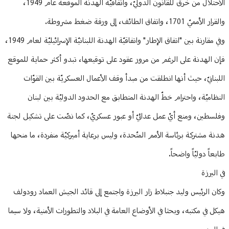
الاحتلال من خرق للقانون الدوليّ، واتفاقيّة الهدنة الموقّعة عام 1949،
والقرار الأمميّ 1701، واتفاق الطائف، إلى ورقة ضغط مشروطة.
وفي مقارنة بين "اتفاق الإطار" واتفاقيّة الهدنة اللبنانيّة الإسرائيليّة لعام 1949،
فإن الهدنة على الرغم من مرور عقود على توقيعها، تبدو أكثر حماية للموقع
اللبنانيّ، حيث أنها انطلقت من مبدأ وقف الأعمال العسكريّة بين القوّات
النظاميّة، واحترام خطّ الهدنة المتطابق مع الحدود الدوليّة بين لبنان
وفلسطين، ومنع أيّ عمل عدائيّ أو عبور عسكريّ، كما نصّت على تشكيل لجنة
هدنة مشتركة برئاسة الأمم المتّحدة، وليس برعاية أميركيّة منفردة، ما منحها
طابعاً دوليّاً واضحاً.
في اليرزة
وكان الرئيس وليد جنبلاط زار اليرزة واجتمع إلى قائد الجيش العماد رودولف
هيكل في مكتبه، وبحثا في الأوضاع العامة في البلاد والتطورات الأمنية، ولا سيما