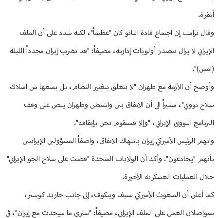
أنقرة.
وقال ترامب إن اجتماع قادة الناتو كان "عظيماً"، لكنه شدد على أن الملف
الإيراني لا يزال يتصدر أولويات إدارته، مضيفاً: "قد نضرب إيران مجدداً الليلة
(امس)".
وأوضح أن الأزمة مع طهران "لا تتعلق بتغيير النظام، بل بمنعها من امتلاك
سلاح نووي"، مشيراً الى أن الاتفاق بين واشنطن وطهران ينص على وقف
البرنامج النووي الإيراني، "وإلا فسنقوم نحن بإيقافه".
واتهم الرئيس الأميركي إيران بانتهاك الاتفاق، واصفاً المسؤولين الإيرانيين
بأنهم "يخادعون". وأكد أن الولايات المتحدة "قضت على سلاح الجو الإيراني"
خلال العمليات العسكرية الأخيرة.
كما أعلن أن المبعوث الأميركي ستيف ويتكوف، إلى جانب جاريد كوشنر،
سيواصلان العمل على الملف الإيراني، مضيفاً: "سنرى ما سيحدث مع إيران"، في