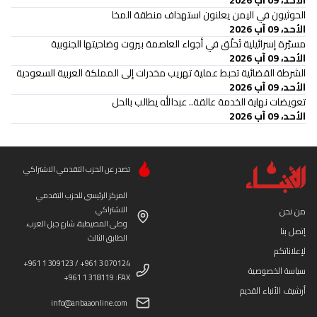
الأحد، 09 آب 2026
الحوثيون في اليمن يعلنون استهداف منطقة المخا
الأحد، 09 آب 2026
مسيّرة إسرائيلية تُحلّق في أجواء العاصمة بيروت وضاحيتها الجنوبية
الأحد، 09 آب 2026
الشرطة القضائية تحبط عملية تهريب مخدرات إلى المملكة العربية السعودية
الأحد، 09 آب 2026
تعويضات نهاية الخدمة عالقة.. عبدالله يطالب بالحل
الأحد، 09 آب 2026
تصدر عن الحزب التقدمي الاشتراكي
المركز الرئيسي للحزب التقدمي
الاشتراكي
من نحن
وطى المصيطبة، شارع جبل العرب،
إتصل بنا
الطابق الثالث
لإعلاناتكم
+961 1 309123 / +961 3 070124
سياسة الخصوصية
+961 1 318119 :FAX
أرشيف الأنباء القديم
info@anbaaonline.com