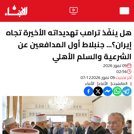
الرئيسية
هل ينفّذ ترامب تهديداته الأخيرة تجاه
الأخبار
إيران؟... جنبلاط أول المدافعين عن
الشرعية والسلم الأهلي
آراء
09 تموز 2026
فيديو
02:56
آخر تحديث:
09 تموز 2026
07:12
مواقف
المانشيت
الأنباء
الأنباء
وليد جنبلاط
الحزب
ابحث
ثقافة ومجتمع