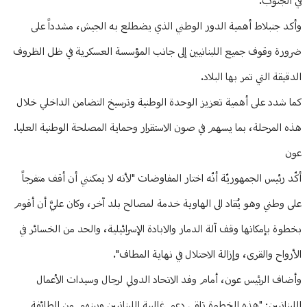
في الجنوب.
وأكد جنبلاط أهمية الدور الوطني الذي يضطلع به الجيش، مشدداً على
ضرورة وقوف جميع اللبنانيين إلى جانب المؤسسة العسكرية في ظل الظروف
الدقيقة التي تمر بها البلاد.
كما شدد على أهمية تعزيز الوحدة الوطنية وترسيخ التضامن الداخلي خلال
هذه المرحلة، بما يسهم في صون الاستقرار وحماية المصلحة الوطنية العليا.
عون
أكّد رئيس الجمهوريّة أنّه اختار المفاوضات "لأنه لا يمكنني أن أقف متفرجاً
على وطني وهو يُقاد الى الهاوية خدمة لمصالح بلد آخر، وكان عليَّ أن أقوم
بخطوة بإمكانها وقف آلة الدمار والابادة الإسرائيلية، والحد من الخسائر في
الأرواح والقرى، وإزالة الاحتلال في نهاية المطاف".
وأضاف الرئيس عون، أمام وفد الاتحاد الدولي لرجال وسيدات الأعمال
اللبنانيين: "هذه الخطوة تلقى دعم غالبية اللبنانيين وبينهم من الطائفة