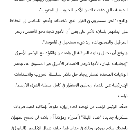
الشيعية، التي دفعت الثمن الأكبر للحروب في الجنوب".
وتابع: "نحن مستمرون في القرار الذي اتخذناه، وأدعو اللبنانيين الى الحفاظ
على ايمانهم بلبنان، لأنني على يقين أن الأمور تتجه نحو الأفضل، رغم
العراقيل والصعوبات، ولا شيء مستحيل في قاموسنا".
وتوقع أن تحمل زيارته المرتقبة الى واشنطن ولقاؤه مع الرئيس الأميركي
"إيجابيات للبنان، لأنها تترجم الاهتمام الأميركي غير المسبوق به، ودعم
الولايات المتحدة لمسار إيجاد حل دائم لسلسلة الحروب والاعتداءات
الإسرائيلية على بلدنا، وتحقيق الاستقرار في كامل منطقة الشرق الأوسط".
ترامب
صعّد الرئيس ترامب من لهجته تجاه إيران، ملوحاً بإمكانية تنفيذ ضربات
عسكرية جديدة "هذه الليلة" (أمس)، ومؤكداً أن بلاده لن تسمح لطهران
بامتلاك سلاح نووي، وذلك في ختام قمة حلف شمال الأطلسي (الناتو) في