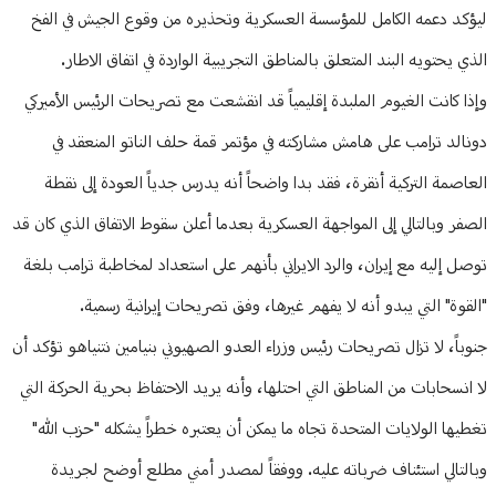
ليؤكد دعمه الكامل للمؤسسة العسكرية وتحذيره من وقوع الجيش في الفخ
الذي يحتويه البند المتعلق بالمناطق التجريبية الواردة في اتفاق الاطار.
وإذا كانت الغيوم الملبدة إقليمياً قد انقشعت مع تصريحات الرئيس الأميركي
دونالد ترامب على هامش مشاركته في مؤتمر قمة حلف الناتو المنعقد في
العاصمة التركية أنقرة، فقد بدا واضحاً أنه يدرس جدياً العودة إلى نقطة
الصفر وبالتالي إلى المواجهة العسكرية بعدما أعلن سقوط الاتفاق الذي كان قد
توصل إليه مع إيران، والرد الايراني بأنهم على استعداد لمخاطبة ترامب بلغة
"القوة" التي يبدو أنه لا يفهم غيرها، وفق تصريحات إيرانية رسمية.
جنوباً، لا تزال تصريحات رئيس وزراء العدو الصهيوني بنيامين نتنياهو تؤكد أن
لا انسحابات من المناطق التي احتلها، وأنه يريد الاحتفاظ بحرية الحركة التي
تغطيها الولايات المتحدة تجاه ما يمكن أن يعتبره خطراً يشكله "حزب الله"
وبالتالي استئناف ضرباته عليه. ووفقاً لمصدر أمني مطلع أوضح لجريدة