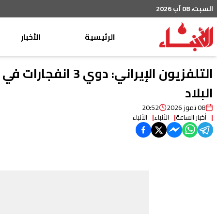
السبت، 08 آب 2026
الرئيسية
الأخبار
محليات
التلفزيون الإيراني
عربي دولي
البلاد
إقتصاد
08 تموز 2026
20:52
أخبار الساعة
الأنباء
الأنباء
خاص
رياضة
من لبنان
ثقافة ومجتمع
منوعات