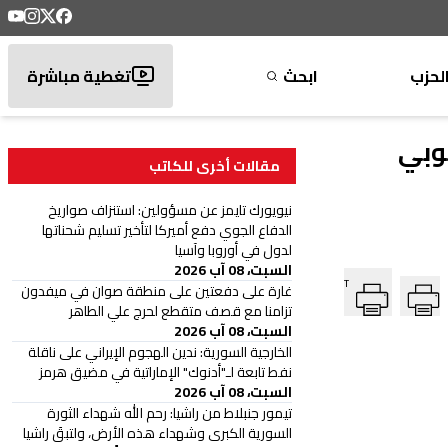
لحزب
ابحث
تغطية مباشرة
جنوبي
مقالات أخرى للكاتب
نيويورك تايمز عن مسؤولين: استنزاف صواريخ
الدفاع الجوي دفع أميركا لتأخير تسليم شحناتها
لدول في أوروبا وآسيا
السبت، 08 آب 2026
T
غارة على دفعتين على منطقة صوان في ميفدون
تزامنا مع قصف متقطع لحرج علي الطاهر
السبت، 08 آب 2026
الخارجية السورية: ندين الهجوم الإيراني على ناقلة
نفط تابعة لـ"أدنوك" الإماراتية في مضيق هرمز
السبت، 08 آب 2026
تيمور جنبلاط من راشيا: رحم الله شهداء الثورة
السورية الكبرى وشهداء هذه الأرض، ولتبقَ راشيا