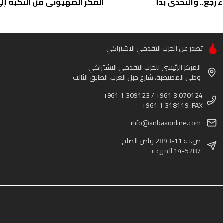
ء رجع.. والتحدي بدأ
الفكر الصهيوني من النكبة إلى 
تصدر عن الحزب التقدمي الاشتراكي
المركز الرئيسي للحزب التقدمي الاشتراكي
وطى المصيطبة، شارع جبل العرب، الطابق الثالث
+961 1 309123 / +961 3 070124
+961 1 318119 :FAX
info@anbaaonline.com
ص.ب: 11-2893 رياض الصلح
14-5287 المزرعة