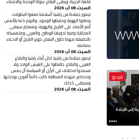
قلعة للحرية، ويبقى البقاع عنواناً للوحدة والانتماء
السبت، 08 آب 2026
تيمور جنبلاط من راشيا: أسلافنا صنعوا البطولات
وصانوا الهوية وحفظوا الوجود، واليوم كما بالأمس
أنتم الأمناء على التاريخ والهوية، ومعكم ستبقى
المختارة وفية لدورها الوطني والعربي ومتمسكة
بالحقيقة مهما حاول البعض تزوير التاريخ أو الادعاء
بصناعته
السبت، 08 آب 2026
تيمور جنبلاط من راشيا: لكل أبناء راشيا والبقاع
الغربي والبقاع، حافظوا على العيش الواحد ولا
تسمحوا لاختلاف في الرأي أو السياسة أن يمس
فيديو
وحدتكم، فهذه المنطقة كانت دائماً أقوى بوحدتها
وستبقى كذلك
السبت، 08 آب 2026