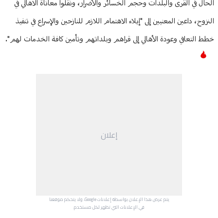
الحال في القرى والبلدات وحجم الخسائر والأضرار، ونقلوا معاناة الاهالي في
النزوح، داعين المعنيين إلى "إيلاء الاهتمام اللازم للنازحين والإسراع في تنفيذ
خطط التعافي وعودة الأهالي إلى قراهم وبلداتهم وتأمين كافة الخدمات لهم".
إعلان
يتم عرض هذا الإعلان بواسطة إعلانات Google، ولا يتحكم موقعنا
في الإعلانات التي تظهر لكل مستخدم.