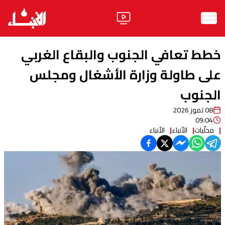
الرئيسية
خطط تعافي الجنوب والبقاع الغربي
الأخبار
على طاولة وزارة الأشغال ومجلس
الجنوب
آراء
08 تموز 2026
فيديو
09:04
محلّيات
الأنباء
الأنباء
مواقف
وليد جنبلاط
الحزب
ابحث
ثقافة ومجتمع