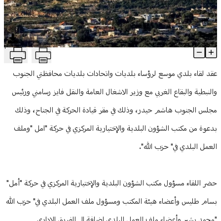
منوعات
T
خطط تعافي الجنوب والبقاع الغربي على طاولة وزارة الأشغال ومجلس
Article Content
عقد لقاء بلدي موسع لرؤساء بلديات واتحادات بلديات محافظتي الجنوب
والنبطية والبقاع الغربي مع وزير الاشغال العامة والنقل فايز رسامني ورئيس
مجلس الجنوب هاشم حيدر، وذلك في مقر قيادة الحركة في الجناح، وذلك
بدعوة من مكتب الشؤون البلدية والإختيارية المركزي في حركة "امل "وملف
العمل البلدي في" حزب الله".
حضر اللقاء مسؤول مكتب الشؤون البلدية والإختيارية المركزي في حركة "أمل"
بسام طليس وأعضاء هيئة المكتب ومسؤول ملف العمل البلدي في" حزب الله
"محمد بشير وأعضاء ملف العمل البلدي إضافة إلى الفريق الإداري