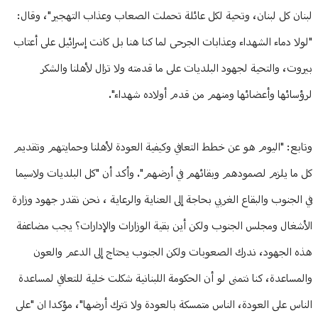
لبنان كل لبنان، وتحية لكل عائلة تحملت الصعاب وعذاب التهجير"، وقال:
"لولا دماء الشهداء وعذابات الجرحى لما كنا هنا بل كانت إسرائيل على أعتاب
بيروت، والتحية لجهود البلديات على ما قدمته ولا تزال لأهلنا والشكر
لرؤسائها وأعضائها ومنهم من قدم أولاده شهداء".
وتابع: "اليوم هو عن خطط التعافي وكيفية العودة لأهلنا وحمايتهم وتقديم
كل ما يلزم لصمودهم وبقائهم في أرضهم". وأكد أن "كل البلديات ولاسيما
في الجنوب والبقاع الغربي بحاجة إلى العناية والرعاية ، نحن نقدر جهود وزارة
الأشغال ومجلس الجنوب ولكن أين بقية الوزارات والإدارات؟ يجب مضاعفة
هذه الجهود، ندرك الصعوبات ولكن الجنوب يحتاج إلى الدعم والعون
والمساعدة، كنا نتمنى لو أن الحكومة اللبنانية شكلت خلية للتعافي لمساعدة
الناس على العودة، الناس متمسكة بالعودة ولا تترك أرضها"، مؤكدا ان "على