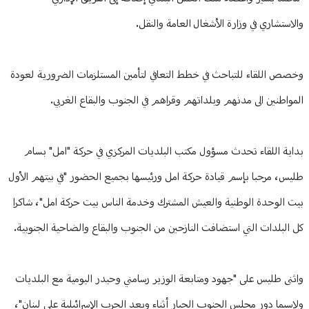
والاستشاري في وزارة الأشغال العامة والنقل.
وخصص اللقاء للتباحث في خطط التعافي لتأمين المستلزمات الضرورية لعودة
المواطنين الى مدنهم وبلداتهم وقراهم في الجنوب والبقاع الغربي.
بداية اللقاء تحدث مسؤول مكتب البلديات المركزي في حركة "امل" بسام
طليس، مرحبا بإسم قيادة حركة امل ورئيسها بجميع الحضور "في بيتهم الأول
بيت الوحدة الوطنية والعيش المشترك وخدمة الناس بيت حركة امل"، شاكرا
كل البلدات التي استضافت النازحين من الجنوب والبقاع والضاحية الجنوبية.
واثنى طليس على "جهود ومتابعة الوزير رسامني وحيدر اليومية مع البلديات
ولاسيما دور مجلس الجنوب الجبار أثناء وبعد الحرب الإسرائيلية على لبنان"،