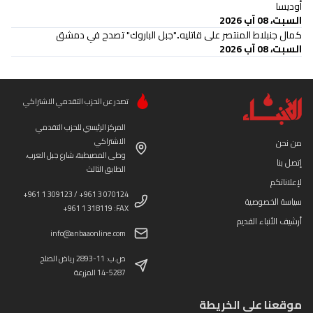
أوديسا
السبت، 08 آب 2026
كمال جنبلاط المنتصر على قاتليه.."جبل الباروك" تصدح في دمشق
السبت، 08 آب 2026
تصدر عن الحزب التقدمي الاشتراكي
المركز الرئيسي للحزب التقدمي
الاشتراكي
من نحن
وطى المصيطبة، شارع جبل العرب،
إتصل بنا
الطابق الثالث
لإعلاناتكم
+961 1 309123 / +961 3 070124
سياسة الخصوصية
+961 1 318119 :FAX
أرشيف الأنباء القديم
info@anbaaonline.com
ص.ب: 11-2893 رياض الصلح
14-5287 المزرعة
موقعنا على الخريطة