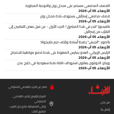
القصف المدفعي مستمر على مجدل زون والاودية المجاورة
الأربعاء، 05 آب 2026
قصف مدفعي إسرائيلي يستهدف بلدة مجدل زون
الأربعاء، 05 آب 2026
بالفيديو| "قدر في هذا المشرق": الجزء الأول - عن ميل بعض اللبنانيين إلى
التقرّب من إسرائيل
الأربعاء، 05 آب 2026
بالصور: "الجيش" يضبط أسلحة ويُتلف خيم ماريجوانا
الأربعاء، 05 آب 2026
الرئيس الإيراني: العدو يمارس الضغوط على بلادنا لدفع مواطنينا للاحتجاج
الأربعاء، 05 آب 2026
‏رويترز: الحوثيون يعلنون استهداف ناقلة نفط سعودية في خليج عدن
الأربعاء، 05 آب 2026
تصدر عن الحزب التقدمي الاشتراكي
المركز الرئيسي للحزب التقدمي
الاشتراكي
من نحن
وطى المصيطبة، شارع جبل العرب،
إتصل بنا
الطابق الثالث