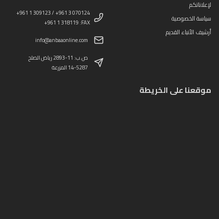
لإعلاناتكم
+961 1 309123 / +961 3 070124
سياسة الخصوصية
+961 1 318119 :FAX
أرشيف الأنباء القديم
info@anbaaonline.com
ص.ب: 11-2893 رياض الصلح
14-5287 المزرعة
موقعنا على الخريطة