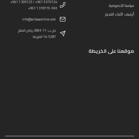
+961 1 309123 / +961 3 070124
سياسة الخصوصية
+961 1 318119 :FAX
أرشيف الأنباء القديم
info@anbaaonline.com
ص.ب: 11-2893 رياض الصلح
14-5287 المزرعة
موقعنا على الخريطة