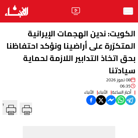
الرئيسية
الكويت: ندين الهجمات الإيرانية
الأخبار
المتكرّرة على أراضينا ونؤكد احتفاظنا
بحق اتخاذ التدابير اللازمة لحماية
آراء
سيادتنا
فيديو
08 تموز 2026
مواقف
06:35
أخبار الساعة
الأنباء
الأنباء
وليد جنبلاط
الحزب
T
ابحث
ثقافة ومجتمع