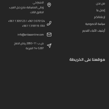
الاشتراكي
من نحن
وطى المصيطبة، شارع جبل العرب،
إتصل بنا
الطابق الثالث
لإعلاناتكم
+961 1 309123 / +961 3 070124
سياسة الخصوصية
+961 1 318119 :FAX
أرشيف الأنباء القديم
info@anbaaonline.com
ص.ب: 11-2893 رياض الصلح
14-5287 المزرعة
موقعنا على الخريطة