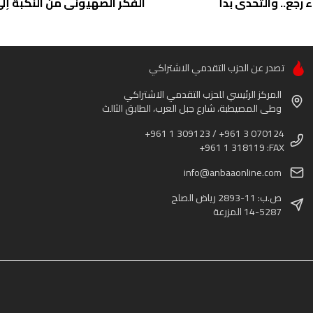
ء رجع.. والتحدي بدأ
الفكر الصهيوني من النكبة إلى 
تصدر عن الحزب التقدمي الاشتراكي
المركز الرئيسي للحزب التقدمي الاشتراكي
وطى المصيطبة، شارع جبل العرب، الطابق الثالث
+961 1 309123 / +961 3 070124
+961 1 318119 :FAX
info@anbaaonline.com
ص.ب: 11-2893 رياض الصلح
14-5287 المزرعة