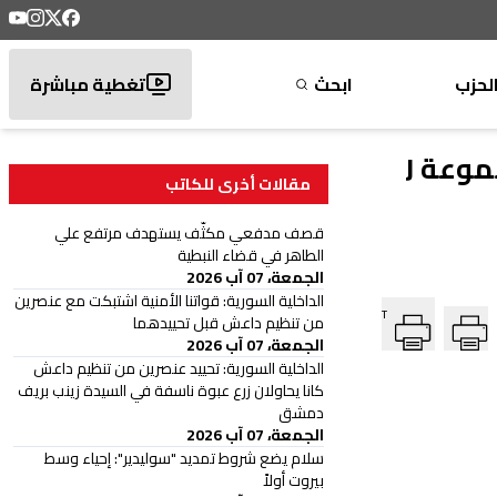
لحزب
ابحث
تغطية مباشرة
كأس العالم 2026 | "الأردن" و"النمسا" في مواجهة مرتقبة ضمن منافسات المجموعة J
مقالات أخرى للكاتب
قصف مدفعي مكثّف يستهدف مرتفع علي
الطاهر في قضاء النبطية
الجمعة، 07 آب 2026
الداخلية السورية: قواتنا الأمنية اشتبكت مع عنصرين
T
من تنظيم داعش قبل تحييدهما
الجمعة، 07 آب 2026
الداخلية السورية: تحييد عنصرين من تنظيم داعش
كانا يحاولان زرع عبوة ناسفة في السيدة زينب بريف
دمشق
الجمعة، 07 آب 2026
سلام يضع شروط تمديد "سوليدير": إحياء وسط
بيروت أولاً