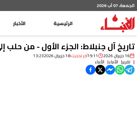
الجمعة، 07 آب 2026
الرئيسية
الأخبار
محليات
تاريخ آل جنبلاط: الجزء الأول - من حلب إل
عربي دولي
16 حزيران 2026
19:11
آخر تحديث:
18 حزيران 2026
13:23
تقرير
الأنباء
الأنباء
إقتصاد
خاص
رياضة
من لبنان
ثقافة ومجتمع
منوعات