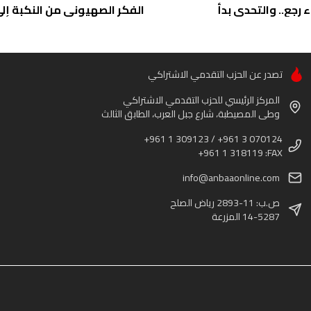
ء رجع.. والتحدي بدأ
الفكر الصهيوني من النكبة إلى 
تصدر عن الحزب التقدمي الاشتراكي
المركز الرئيسي للحزب التقدمي الاشتراكي
وطى المصيطبة، شارع جبل العرب، الطابق الثالث
+961 1 309123 / +961 3 070124
+961 1 318119 :FAX
info@anbaaonline.com
ص.ب: 11-2893 رياض الصلح
14-5287 المزرعة