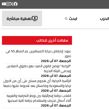
لحزب
ابحث
تغطية مباشرة
مقالات أخرى للكاتب
عبود: إنخفاض حركة المسافرين عبر المطار 9% في
تموز
الجمعة، 07 آب 2026
"الزراعة" توضح قانون الصيد: يعزز حقوق الصيادين
ويحمي البيئة البحرية
الجمعة، 07 آب 2026
الرئاسة التركية: أي هجوم مسلح على أي من الدول
تركيا والسعودية وباكستان يعد هجوما عليها جميعا
الجمعة، 07 آب 2026
انقلاب جرافة إسرائيلية بين زوطر الشرقية والغربية
أثناء أعمال تجريف واستقدام جرافة ثانية لسحبها
الجمعة، 07 آب 2026