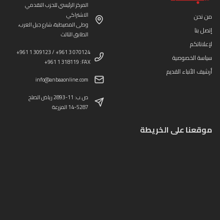
المركز الرئيسي للحزب التقدمي
الاشتراكي
من نحن
وطى المصيطبة، شارع جبل العرب،
إتصل بنا
الطابق الثالث
لإعلاناتكم
+961 1 309123 / +961 3 070124
سياسة الخصوصية
+961 1 318119 :FAX
أرشيف الأنباء القديم
info@anbaaonline.com
ص.ب: 11-2893 رياض الصلح
14-5287 المزرعة
موقعنا على الخريطة