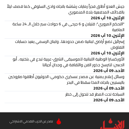
جيش العدو أطلق فجراً رمايات رشاشة باتجاه وادي السلوقي كما قصف ليلاً
بالقذائف المدفعية بلدة المنصوري
الإثنين، 10 آب 2026
"التحكم المروري": قتيلان و 6 جرحى في 6 حوادث سير خلال الـ 24 ساعة
الماضية
الإثنين، 10 آب 2026
إسرائيل تضع أراضي لبنانية ضمن حدودها.. ولبنان الرسمي يعيد حسابات
التفاوض
الإثنين، 10 آب 2026
الأوركسترا الوطنية اللبنانية للموسيقى الشرق-عربية تبدع في بتخنيه.. أبو
الحسن: لتترسخ جذور الفن والثقافة في وجدان أجيالنا
الأحد، 09 آب 2026
وسائل إعلام يمنية عن مصدر عسكري حكومي: الحوثيون أطلقوا صاروخين
باليستيين باتجاه المخا سقطا في البحر
الأحد، 09 آب 2026
السباحة تحت المطر قد تتحول إلى خطر
الأحد، 09 آب 2026
تصدر عن الحزب التقدمي الاشتراكي