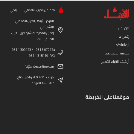
تصدر عن الحزب التقدمي الاشتراكي
المركز الرئيسي للحزب التقدمي
الاشتراكي
من نحن
وطى المصيطبة، شارع جبل العرب،
إتصل بنا
الطابق الثالث
لإعلاناتكم
+961 1 309123 / +961 3 070124
سياسة الخصوصية
+961 1 318119 :FAX
أرشيف الأنباء القديم
info@anbaaonline.com
ص.ب: 11-2893 رياض الصلح
14-5287 المزرعة
موقعنا على الخريطة