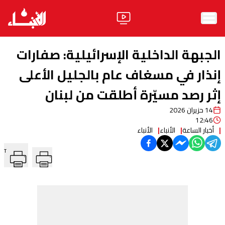
الرئيسية
الجبهة الداخلية الإسرائيلية: صفارات
الأخبار
إنذار في مسغاف عام بالجليل الأعلى
إثر رصد مسيّرة أطلقت من ⁧‫لبنان‬⁩
آراء
14 حزيران 2026
فيديو
12:46
أخبار الساعة
الأنباء
الأنباء
مواقف
T
وليد جنبلاط
الحزب
ابحث
ثقافة ومجتمع