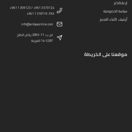
لإعلاناتكم
+961 1 309123 / +961 3 070124
سياسة الخصوصية
+961 1 318119 :FAX
أرشيف الأنباء القديم
info@anbaaonline.com
ص.ب: 11-2893 رياض الصلح
14-5287 المزرعة
موقعنا على الخريطة