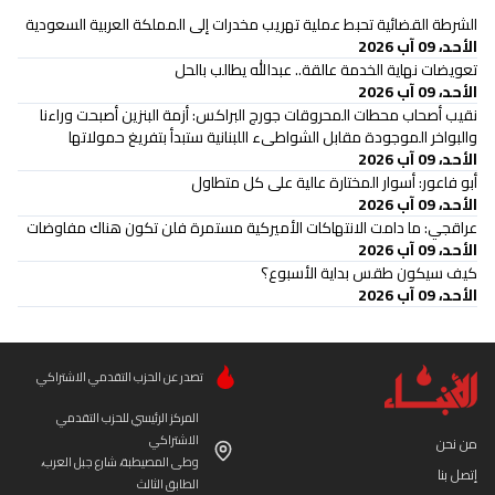
الشرطة القضائية تحبط عملية تهريب مخدرات إلى المملكة العربية السعودية
الأحد، 09 آب 2026
تعويضات نهاية الخدمة عالقة.. عبدالله يطالب بالحل
الأحد، 09 آب 2026
نقيب أصحاب محطات المحروقات جورج البراكس: أزمة البنزين أصبحت وراءنا
والبواخر الموجودة مقابل الشواطىء اللبنانية ستبدأ بتفريغ حمولاتها
الأحد، 09 آب 2026
أبو فاعور: أسوار المختارة عالية على كل متطاول
الأحد، 09 آب 2026
عراقجي: ما دامت الانتهاكات الأميركية مستمرة فلن تكون هناك مفاوضات
الأحد، 09 آب 2026
كيف سيكون طقس بداية الأسبوع؟
الأحد، 09 آب 2026
تصدر عن الحزب التقدمي الاشتراكي
المركز الرئيسي للحزب التقدمي
الاشتراكي
من نحن
وطى المصيطبة، شارع جبل العرب،
إتصل بنا
الطابق الثالث