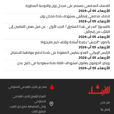
القصف المدفعي مستمر على مجدل زون والاودية المجاورة
الأربعاء، 05 آب 2026
قصف مدفعي إسرائيلي يستهدف بلدة مجدل زون
الأربعاء، 05 آب 2026
بالفيديو| "قدر في هذا المشرق": الجزء الأول - عن ميل بعض اللبنانيين إلى
التقرّب من إسرائيل
الأربعاء، 05 آب 2026
بالصور: "الجيش" يضبط أسلحة ويُتلف خيم ماريجوانا
الأربعاء، 05 آب 2026
الرئيس الإيراني: العدو يمارس الضغوط على بلادنا لدفع مواطنينا للاحتجاج
الأربعاء، 05 آب 2026
‏رويترز: الحوثيون يعلنون استهداف ناقلة نفط سعودية في خليج عدن
الأربعاء، 05 آب 2026
تصدر عن الحزب التقدمي الاشتراكي
المركز الرئيسي للحزب التقدمي
الاشتراكي
من نحن
وطى المصيطبة، شارع جبل العرب،
إتصل بنا
الطابق الثالث