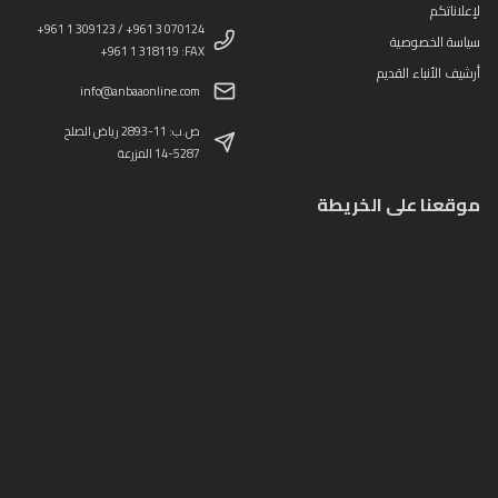
لإعلاناتكم
+961 1 309123 / +961 3 070124
سياسة الخصوصية
+961 1 318119 :FAX
أرشيف الأنباء القديم
info@anbaaonline.com
ص.ب: 11-2893 رياض الصلح
14-5287 المزرعة
موقعنا على الخريطة