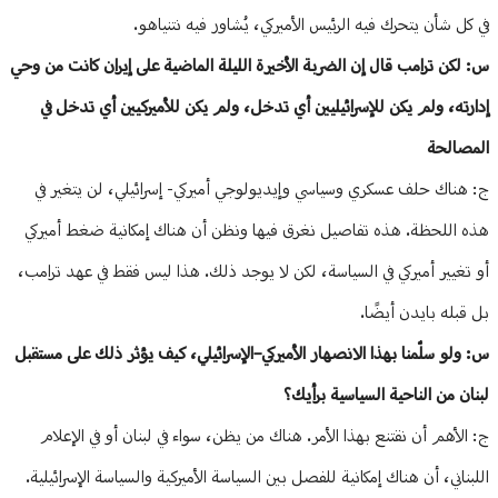
في كل شأن يتحرك فيه الرئيس الأميركي، يُشاور فيه نتنياهو.
س: لكن ترامب قال إن الضربة الأخيرة الليلة الماضية على إيران كانت من وحي
إدارته، ولم يكن للإسرائيليين أي تدخل، ولم يكن للأميركيين أي تدخل في
المصالحة
ج: هناك حلف عسكري وسياسي وإيديولوجي أميركي- إسرائيلي، لن يتغير في
هذه اللحظة. هذه تفاصيل نغرق فيها ونظن أن هناك إمكانية ضغط أميركي
أو تغيير أميركي في السياسة، لكن لا يوجد ذلك. هذا ليس فقط في عهد ترامب،
بل قبله بايدن أيضًا.
س: ولو سلّمنا بهذا الانصهار الأميركي–الإسرائيلي، كيف يؤثر ذلك على مستقبل
لبنان من الناحية السياسية برأيك؟
ج: الأهم أن نقتنع بهذا الأمر. هناك من يظن، سواء في لبنان أو في الإعلام
اللبناني، أن هناك إمكانية للفصل بين السياسة الأميركية والسياسة الإسرائيلية.