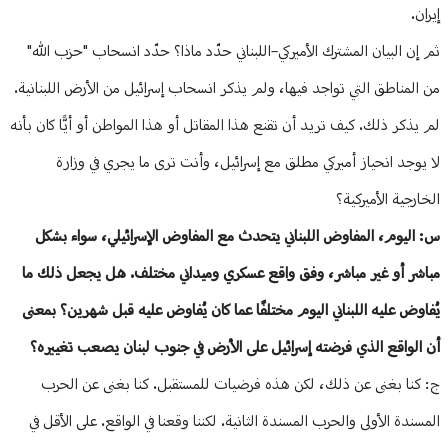
إيران.
ثم إن البيان المشترك الأميركي–اللبناني حدّد ماذا؟ حدّد انسحاب "حزب الله"
من المناطق التي تواجد فيها، ولم يذكر انسحاب إسرائيل من الأرض اللبنانية.
لم يذكر ذلك. كيف تريد أن تقنع هذا المقاتل أو هذا المواطن أو أيًّا كان بأنه
لا يوجد انحياز أميركي مطلق مع إسرائيل، وأنت ترى ما يجري في وزارة
الخارجية الأميركية؟
س: اليوم، المفاوض اللبناني يتحدث مع المفاوض الإسرائيلي، سواء بشكل
مباشر أو غير مباشر، وفق واقع عسكري وميداني مختلف. هل يجعل ذلك ما
يُفاوض عليه اللبناني اليوم مختلفًا عما كان يُفاوض عليه قبل شهرين؟ بمعنى
أن الواقع الذي فرضته إسرائيل على الأرض في جنوب لبنان يصعب تغييره؟
ج: كنا بغنى عن ذلك، لكن هذه فرضيات للمستقبل. كنا بغنى عن الحرب
المسندة الأولى والحرب المسندة الثانية. لكننا وقعنا في الواقع. على الأقل في