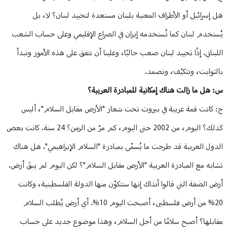
هل إسرائيل أو الأطراف المعنية بلبنان مستعدة لتحييد لبنان؟ لا، بل
يُستخدم لبنان كما تُستخدمه إيران في الصراع الإقليمي وعلى حساب الشعب
اللبناني. إذًا تحييد لبنان صعب حاليًا، وعلينا أن نتفق على هذه الأمور ونبدأ
بالثوابت، ونتكيّف، ونصمد.
س: هل ما زالت هناك إمكانية للمبادرة العربية؟
ج: كانت قمة عربية في بيروت تحت شعار "الأرض مقابل السلام"، أليس
كذلك؟ اليوم، من 2002 حتى اليوم، كم مرّ من الزمن؟ 24 سنة. كانت بعض
الدول العربية قد طرحت ما يُسمّى بمبادرة "السلام الإبراهيمي". هل هناك
تشابه مع المبادرة العربية "الأرض مقابل السلام"؟ لكن اليوم لم يبقَ أرض.
أرض الضفة التي قالوا آنذاك إنها ستتكوّن منها الدولة الفلسطينية، وكانت
20% من أرض فلسطين، أصبحت اليوم 10%. أي أرض يُطلب السلام
مقابلها؟ أصبح سلامًا من أجل السلام، وهذا موضوع جديد على حساب