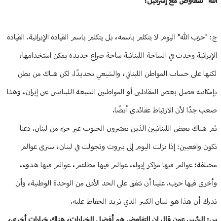
الله" للتفاوض مع إسرائيل؟
ج: "حزب الله" اليوم لا يتكلم باسمه، بل يتكلم باسم القيادة الإيرانية. القيادة
الإيرانية وجدت في الساحة اللبنانية ساحة صراع جديدة يمكن استخدامها،
لكنها على حساب المواطن اللبناني، والشيعي تحديدًا. لكن هناك من يظن
بإمكانية فصل بعض المقاتلين أو المواطنين الشيعة اللبنانيين عن إيران، وهذا
صعب جدًا لأن الارتباط عقائدي أيضًا.
ثم هناك بعض اللبنانيين الذين يعتبرون الجنوب غير جزء من لبنان. دعنا
نكون واقعيين: إذا نزلت اليوم إلى بيروت وتجولت في لبنان، سترى عوالم
مختلفة؛ عوالم فيها مراكز إيواء، عوالم فيها مطاعم، عوالم فيها هدوء،
وأخرى فيها حرب. علينا أن نتفق على الحد الأدنى من الوحدة الوطنية، وأن
ندرك أن هذا هو لبنان الكبير الذي نريد الحفاظ عليه.
س: الرئيس عون قال إن التفاوض هو أفضل الخيارات، هناك خيارات أخرى،