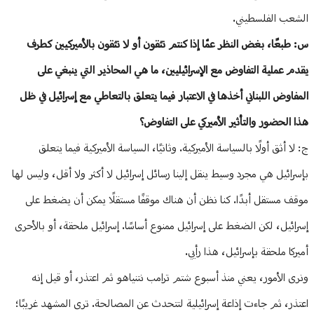
الشعب الفلسطيني.
س: طبعًا، بغض النظر عمّا إذا كنتم تثقون أو لا تثقون بالأميركيين كطرف
يقدم عملية التفاوض مع الإسرائيليين، ما هي المحاذير التي ينبغي على
المفاوض اللبناني أخذها في الاعتبار فيما يتعلق بالتعاطي مع إسرائيل في ظل
هذا الحضور والتأثير الأميركي على التفاوض؟
ج: لا أثق أولًا بالسياسة الأميركية. وثانيًا، السياسة الأميركية فيما يتعلق
بإسرائيل هي مجرد وسيط ينقل إلينا رسائل إسرائيل لا أكثر ولا أقل، وليس لها
موقف مستقل أبدًا. كنا نظن أن هناك موقفًا مستقلًا يمكن أن يضغط على
إسرائيل، لكن الضغط على إسرائيل ممنوع أساسًا. إسرائيل ملحقة، أو بالأحرى
أميركا ملحقة بإسرائيل، هذا رأيي.
ونرى الأمور، يعني منذ أسبوع شتم ترامب نتنياهو ثم اعتذر، أو قيل إنه
اعتذر، ثم جاءت إذاعة إسرائيلية لتتحدث عن المصالحة. ترى المشهد غريبًا؛