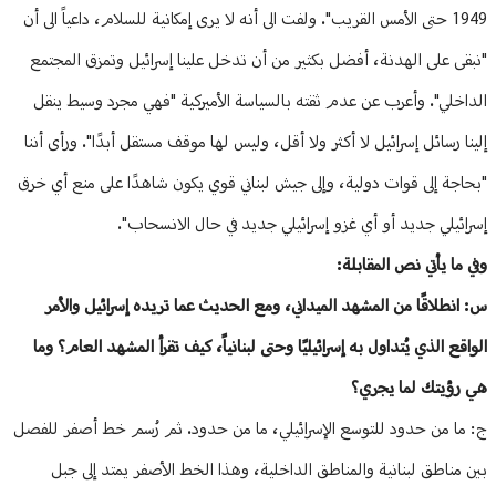
1949 حتى الأمس القريب". ولفت الى أنه لا يرى إمكانية للسلام، داعياً الى أن
"نبقى على الهدنة، أفضل بكثير من أن تدخل علينا إسرائيل وتمزق المجتمع
الداخلي". وأعرب عن عدم ثقته بالسياسة الأميركية "فهي مجرد وسيط ينقل
إلينا رسائل إسرائيل لا أكثر ولا أقل، وليس لها موقف مستقل أبدًا". ورأى أننا
"بحاجة إلى قوات دولية، وإلى جيش لبناني قوي يكون شاهدًا على منع أي خرق
إسرائيلي جديد أو أي غزو إسرائيلي جديد في حال الانسحاب".
وفي ما يأتي نص المقابلة:
س: انطلاقًا من المشهد الميداني، ومع الحديث عما تريده إسرائيل والأمر
الواقع الذي يُتداول به إسرائيليًا وحتى لبنانياً، كيف تقرأ المشهد العام؟ وما
هي رؤيتك لما يجري؟
ج: ما من حدود للتوسع الإسرائيلي، ما من حدود. ثم رُسم خط أصفر للفصل
بين مناطق لبنانية والمناطق الداخلية، وهذا الخط الأصفر يمتد إلى جبل