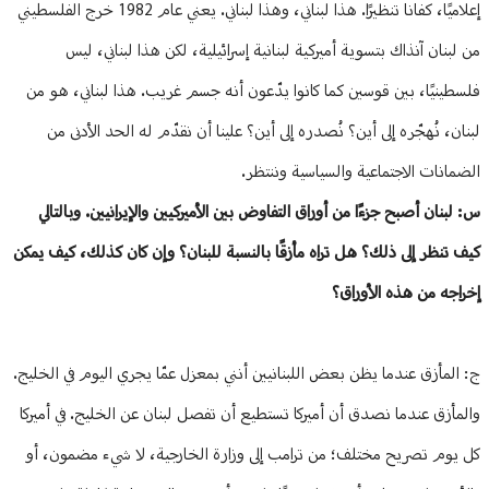
إعلاميًا، كفانا تنظيرًا. هذا لبناني، وهذا لبناني. يعني عام 1982 خرج الفلسطيني
من لبنان آنذاك بتسوية أميركية لبنانية إسرائيلية، لكن هذا لبناني، ليس
فلسطينيًا، بين قوسين كما كانوا يدّعون أنه جسم غريب. هذا لبناني، هو من
لبنان، نُهجّره إلى أين؟ نُصدره إلى أين؟ علينا أن نقدّم له الحد الأدنى من
الضمانات الاجتماعية والسياسية وننتظر.
س: لبنان أصبح جزءًا من أوراق التفاوض بين الأميركيين والإيرانيين. وبالتالي
كيف تنظر إلى ذلك؟ هل تراه مأزقًا بالنسبة للبنان؟ وإن كان كذلك، كيف يمكن
إخراجه من هذه الأوراق؟
ج: المأزق عندما يظن بعض اللبنانيين أنني بمعزل عمّا يجري اليوم في الخليج.
والمأزق عندما نصدق أن أميركا تستطيع أن تفصل لبنان عن الخليج. في أميركا
كل يوم تصريح مختلف؛ من ترامب إلى وزارة الخارجية، لا شيء مضمون، أو