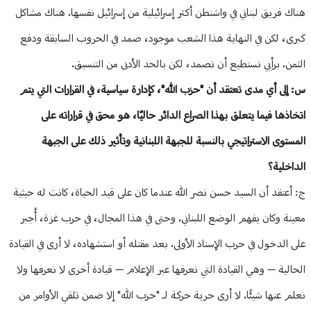
هناك فريق لبناني في واشنطن أكثر إسرائيلية من إسرائيل نفسها. هناك مشاكل
كبرى، لكن في النهاية هذا الشعب موجود، صمد في الحروب السابقة ودفع
الثمن. برأيي نستطيع أن نصمد، لكن بالحد الأدنى من التنسيق.
س: إلى أي مدى تعتقد أن "حزب الله"، كإدارة سياسية، في القرارات التي يتم
اتخاذها فيما يتعلق بهذا الصراع الدائر حاليًا، هو محق في قراراته على
المستوى الاستراتيجي بالنسبة للجبهة اللبنانية وتأثير ذلك على الجبهة
الداخلية؟
ج: أعتقد أن السيد حسن نصر الله عندما كان على قيد الحياة، كانت له حيثية
معينة وكان يفهم الوضع اللبناني. وحتى في هذا المجال، في حرب غزة، أُجبر
على الدخول في حرب الإسناد الأولى. بعد مقتله أو استشهاده، لا أرى في القيادة
الحالية — وهي القيادة التي نعرفها عبر الإعلام — قيادة أخرى لا نعرفها ولا
نعلم عنها شيئًا. لا أرى حرية حركة لـ "حزب الله" إلا ضمن تلقي الأوامر من