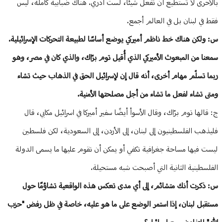
بالأحرى لا تستطيع أن تفعل شيئًا، لست أدري. هناك ضبابية كاملة، ليس
فقط في لبنان بل في العالم أجمع.
س: ولكن هناك خط ناظم أميركي يوضع أساسًا لطبيعة التحركات الإسرائيلية.
سمعنا من المبعوث الأميركي الذي أُقيل توم برّاك، والذي كان في مصر، وهو
ربما تسلّم مهام أخرى، أنه قال إن لإسرائيل الحق في الذهاب حيث تشاء
ومتى تشاء لفعل ما تشاء من أجل مصلحتها الأمنية.
ج: قالها توم برّاك، وقال الأسوأ أيضًا سفير أميركا في اسرائيل مكابي، قال
فليذهب الفلسطينيون إلى لبنان، إلى الأردن، إلى السعودية، لكن فلسطين
ليست فيها مساحة جغرافية تكفي أو يمكن أن تقوم عليها ما يسمى الدولة
الفلسطينية الثانية التي أصبحت شبه مستحيلة.
س: ذكرت أنك متشائم، إلى أي مدى تعكس هذه الواقعية تشاؤمًا حول
مستقبل لبنان، إذا استمر الوضع على ما هو عليه، خاصة في ظل رفض "حزب