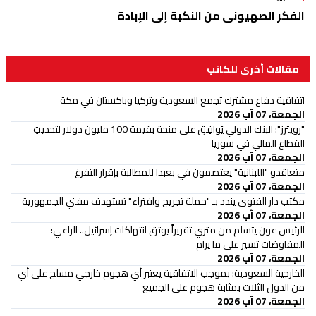
الفكر الصهيوني من النكبة إلى الإبادة
مقالات أخرى للكاتب
اتفاقية دفاع مشترك تجمع السعودية وتركيا وباكستان في مكة
الجمعة، 07 آب 2026
"رويترز": البنك الدولي يُوافِق على منحة بقيمة 100 مليون دولار لتحديثِ
القطاع المالي في سوريا
الجمعة، 07 آب 2026
متعاقدو "اللبنانية" يعتصمون في بعبدا للمطالبة بإقرار التفرغ
الجمعة، 07 آب 2026
مكتب دار الفتوى يندد بـ "حملة تجريح وافتراء" تستهدف مفتي الجمهورية
الجمعة، 07 آب 2026
الرئيس عون يتسلم من متري تقريراً يوثق انتهاكات إسرائيل.. الراعي:
المفاوضات تسير على ما يرام
الجمعة، 07 آب 2026
الخارجية السعودية: بموجب الاتفاقية يعتبر أي هجوم خارجي مسلح على أي
من الدول الثلاث بمثابة هجوم على الجميع
الجمعة، 07 آب 2026