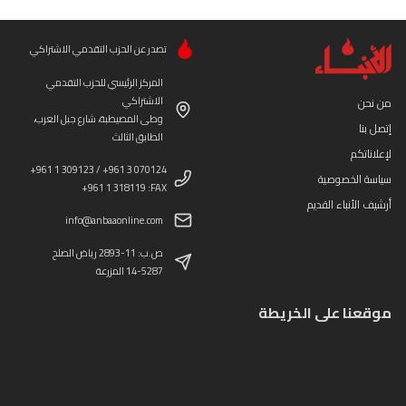
تصدر عن الحزب التقدمي الاشتراكي
المركز الرئيسي للحزب التقدمي
الاشتراكي
من نحن
وطى المصيطبة، شارع جبل العرب،
إتصل بنا
الطابق الثالث
لإعلاناتكم
+961 1 309123 / +961 3 070124
سياسة الخصوصية
+961 1 318119 :FAX
أرشيف الأنباء القديم
info@anbaaonline.com
ص.ب: 11-2893 رياض الصلح
14-5287 المزرعة
موقعنا على الخريطة