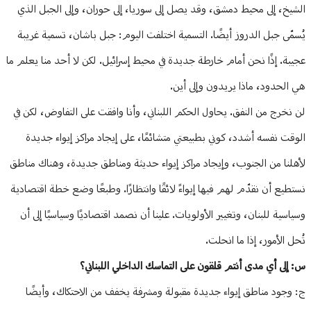
الشيخ، إلى محيط دمشق، وقد يصل إلى سوريا، إلى حوران، وإلى الجبل الذي
يُسمّى جبل الدروز أيضًا. التسمية اختلفت اليوم: جبل باشان، تسمية غريبة
عجيبة. إذًا نحن أمام خارطة جديدة في محيط إسرائيل. لكن لا أحد منا يعلم ما
هي الحدود، ماذا يريدون وإلى أين.
لن نخرج من النفق. يحاول الحكم اللبناني، وأنا وافقت على التفاوض، لكن في
الوقت نفسه أشدد، كوني بطبيعتي متشائمًا، على إيجاد مراكز إيواء جديدة
لأهلنا من الجنوب، وإيجاد مراكز إيواء حديثة ومناطق جديدة، وهناك مناطق
نستطيع أن نقدّم لهم فيها إيواءً لائقًا وانتظارًا. وطبعًا وضع خطة اقتصادية
وسياسية للبنان، وتغيير الأولويات. علينا أن نصمد اقتصاديًا وسياسيًا إلى أن
تُحل الأمور، إذا ما انحلت.
س: إلى أي مدى أنتم قلقون على التماسك الداخلي اللبناني؟
ج: وجود مناطق إيواء جديدة مقبولة ومشرفة يخفف من الاحتكاك، وأيضًا