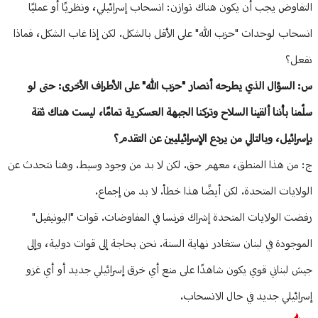
التفاوض يجب أن يكون هناك توازن: انسحاب إسرائيلي، ونظريًا أو عمليًا
انسحاب لوحدات "حزب الله" على الأقل بالشكل. لكن إذا غاب الشكل، فماذا
نفعل؟
س: السؤال الذي يطرحه أنصار "حزب الله" على الأطراف الأخرى: حتى لو
سلّمنا بأننا ألقينا السلاح وتركنا الجبهة العسكرية تمامًا، ليست هناك ثقة
بإسرائيل، وبالتالي من يردع الإسرائيليين عن التقدم؟
ج: من هذا المنطق، معهم حق. لكن لا بد من وجود وسيط. وهنا نتحدث عن
الولايات المتحدة. لكن أيضًا هذا خطأ. لا بد من إجماع.
رفضت الولايات المتحدة إشراك فرنسا في المفاوضات. قوات "اليونيفيل"
الموجودة في لبنان ستغادر نهاية السنة. نحن بحاجة إلى قوات دولية، وإلى
جيش لبناني قوي يكون شاهدًا على منع أي خرق إسرائيلي جديد أو أي غزو
إسرائيلي جديد في حال الانسحاب.