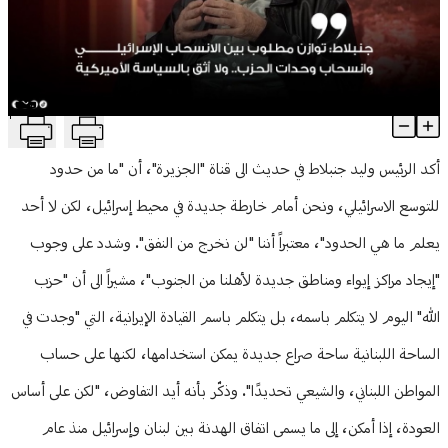
منوعات
T
جنبلاط: توازن مطلوب بين الانسحاب الإسرائيلي وانسحاب وحدات الحزب.. 
Article Content
أكد الرئيس وليد جنبلاط في حديث الى قناة "الجزيرة"، أن "ما من حدود
للتوسع الاسرائيلي، ونحن أمام خارطة جديدة في محيط إسرائيل، لكن لا أحد
يعلم ما هي الحدود"، معتبراً أننا "لن نخرج من النفق". وشدد على وجوب
"إيجاد مراكز إيواء ومناطق جديدة لأهلنا من الجنوب"، مشيراً الى أن "حزب
الله" اليوم لا يتكلم باسمه، بل يتكلم باسم القيادة الإيرانية، التي "وجدت في
الساحة اللبنانية ساحة صراع جديدة يمكن استخدامها، لكنها على حساب
المواطن اللبناني، والشيعي تحديدًا". وذكّر بأنه أيد التفاوض، "لكن على أساس
العودة، إذا أمكن، إلى ما يسمى اتفاق الهدنة بين لبنان وإسرائيل منذ عام