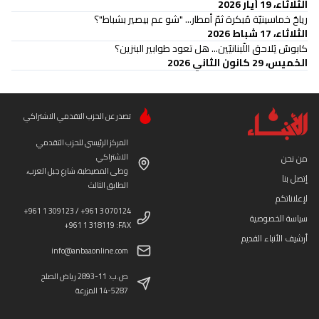
الثلاثاء، 19 أيار 2026
رياحٌ خماسينيّة مُبكرة ثمّ أمطار... "شو عم بيصير بشباط"؟
الثلاثاء، 17 شباط 2026
كابوسٌ يُلاحق اللّبنانيّين... هل تعود طوابير البنزين؟
الخميس، 29 كانون الثاني 2026
تصدر عن الحزب التقدمي الاشتراكي
المركز الرئيسي للحزب التقدمي
الاشتراكي
من نحن
وطى المصيطبة، شارع جبل العرب،
إتصل بنا
الطابق الثالث
لإعلاناتكم
+961 1 309123 / +961 3 070124
سياسة الخصوصية
+961 1 318119 :FAX
أرشيف الأنباء القديم
info@anbaaonline.com
ص.ب: 11-2893 رياض الصلح
14-5287 المزرعة