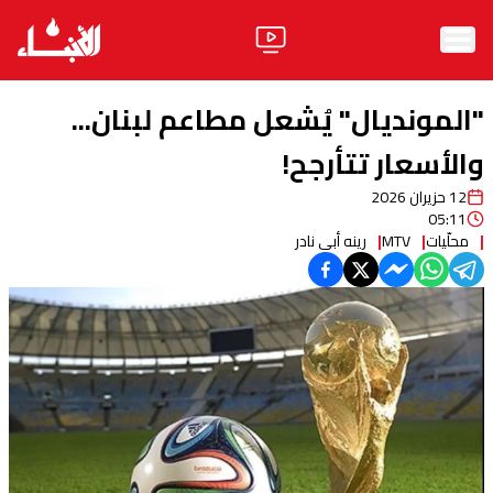
الرئيسية
"المونديال" يُشعل مطاعم لبنان...
الأخبار
والأسعار تتأرجح!
12 حزيران 2026
آراء
05:11
محلّيات
MTV
رينه أبي نادر
فيديو
مواقف
وليد جنبلاط
الحزب
ابحث
ثقافة ومجتمع