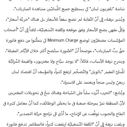
شاشة "تلفزيون لبنان" كي يستطيع جميع اللّبنانيّين مشاهدة المباريات".
ويُشير نزهة، إلى أنّ النّقابة لم تضع سقفاً للأسعار بل هناك "حريّة أسعار"،
وكلّ مقهى يضع الأسعار وفق موقعه وكلفته التّشغيليّة، لافتاً إلى أنّ "أصحاب
المؤسّسات مضطرّون لوضع Minimum Charge كي يتمكّنوا من دفع فاتورة
حقّ بثّ المباريات"، موضحاً أنّ "الصّورة ستتّضح أكثر خلال الأيّام المقبلة".
ويشرح نزهة الأسباب، قائلاً: "لا يوجد سيّاح ولا مغتربون، والقيمة الشّرائيّة
للّبنانيّ المقيم "بالويل" والتّضخّم ارتفع كثيراً، والمؤسف أنّ اقتصاد لبنان
ريعيّ وليس منتجاً ويعتمد على الاستيراد".
ويُتابع: "الحرب أثّرت سلباً على السّياحة وهناك شحّ في تحويلات المغتربين
لأنّ المنطقة تمرّ بمرحلة صعبة في ما يخصّ الوظائف، كما أنّ معامل كثيرة في
البقاع والجنوب توقّفت عن الإنتاج، ما أدّى الى تراجع حركة التصدير".
ويلفت نزهة إلى أنّ "الكلفة التّشغيليّة ارتفعت كثيراً، فالمطاعم تدفع فاتورة