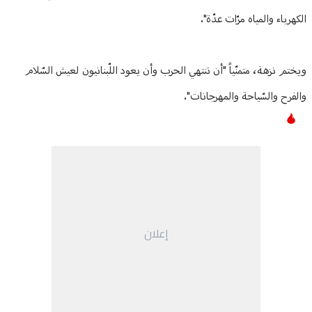
الكهرباء والمياه مرّات عدّة".
ويختم نزهة، متمنّياً "أن تنتهي الحرب وأن يعود اللّبنانيون لعيش السّلام
والفرح والسّياحة والمهرجانات".
إعلان