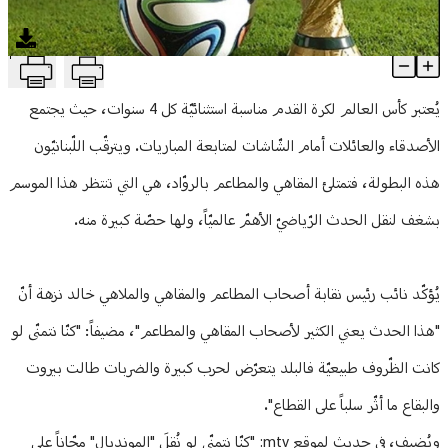
منوعات
T
"المونديال" يُشعل مطاعم لبنان... والأسعار تتأرجح!
Article Content
يُعتبر كأس العالم لكرة القدم مناسبة استثنائيّة كل 4 سنوات، حيث يجتمع
الأصدقاء والعائلات أمام الشّاشات لمتابعة المباريات. ويترقّب اللّبنانيّون
هذه البطولة، فتمتلئ المقاهي والمطاعم بالروّاد، هي التي تنتظر هذا الموسم
بشغف لنقل الحدث الرّياضيّ الأهمّ عالميّاً، ولها حصّة كبيرة منه.
يُؤكّد نائب رئيس نقابة أصحاب المطاعم والمقاهي والملاهي خالد نزهة أنّ
"هذا الحدث يعني الكثير لأصحاب المقاهي والمطاعم"، مضيفاً: "كنّا نتمنّى لو
كانت الظّروف طبيعيّة فالبلد يتعرّض لحرب كبيرة والضربات طالت بيروت
والبقاع ما أثّر سلباً على القطاع".
ويُضيف، في حديث لموقع mtv: "كنّا نتمنّى لو نُقِلَ "المونديال" مجّاناً على