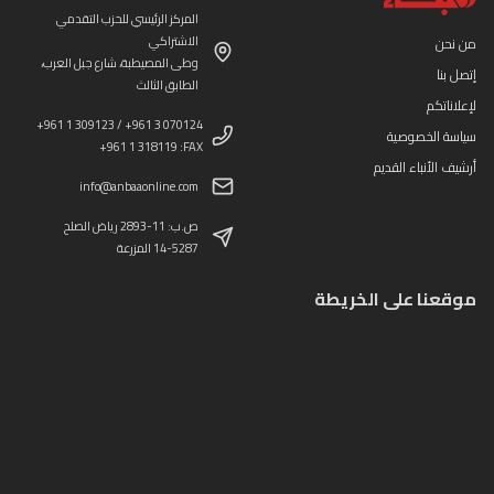
المركز الرئيسي للحزب التقدمي
الاشتراكي
من نحن
وطى المصيطبة، شارع جبل العرب،
إتصل بنا
الطابق الثالث
لإعلاناتكم
+961 1 309123 / +961 3 070124
سياسة الخصوصية
+961 1 318119 :FAX
أرشيف الأنباء القديم
info@anbaaonline.com
ص.ب: 11-2893 رياض الصلح
14-5287 المزرعة
موقعنا على الخريطة