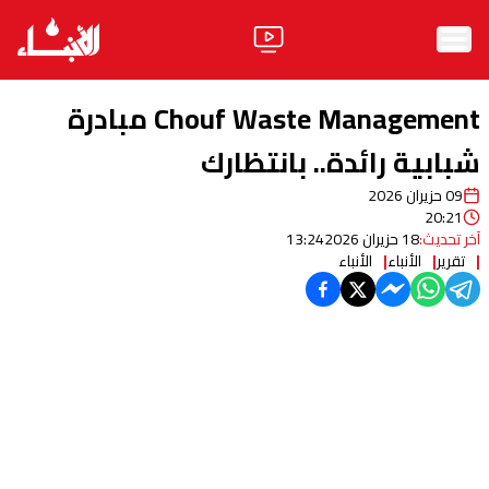
الرئيسية
Chouf Waste Management مبادرة
الأخبار
شبابية رائدة.. بانتظارك
09 حزيران 2026
آراء
20:21
آخر تحديث:
18 حزيران 2026
13:24
فيديو
تقرير
الأنباء
الأنباء
مواقف
وليد جنبلاط
الحزب
ابحث
ثقافة ومجتمع