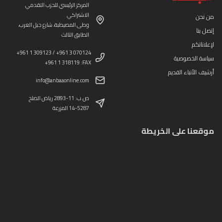
المركز الرئيسي للحزب التقدمي
الاشتراكي
من نحن
وطى المصيطبة، شارع جبل العرب،
إتصل بنا
الطابق الثالث
لإعلاناتكم
+961 1 309123 / +961 3 070124
سياسة الخصوصية
+961 1 318119 :FAX
أرشيف الأنباء القديم
info@anbaaonline.com
ص.ب: 11-2893 رياض الصلح
14-5287 المزرعة
موقعنا على الخريطة