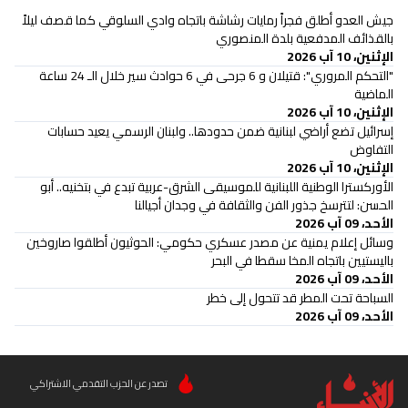
جيش العدو أطلق فجراً رمايات رشاشة باتجاه وادي السلوقي كما قصف ليلاً
بالقذائف المدفعية بلدة المنصوري
الإثنين، 10 آب 2026
"التحكم المروري": قتيلان و 6 جرحى في 6 حوادث سير خلال الـ 24 ساعة
الماضية
الإثنين، 10 آب 2026
إسرائيل تضع أراضي لبنانية ضمن حدودها.. ولبنان الرسمي يعيد حسابات
التفاوض
الإثنين، 10 آب 2026
الأوركسترا الوطنية اللبنانية للموسيقى الشرق-عربية تبدع في بتخنيه.. أبو
الحسن: لتترسخ جذور الفن والثقافة في وجدان أجيالنا
الأحد، 09 آب 2026
وسائل إعلام يمنية عن مصدر عسكري حكومي: الحوثيون أطلقوا صاروخين
باليستيين باتجاه المخا سقطا في البحر
الأحد، 09 آب 2026
السباحة تحت المطر قد تتحول إلى خطر
الأحد، 09 آب 2026
تصدر عن الحزب التقدمي الاشتراكي