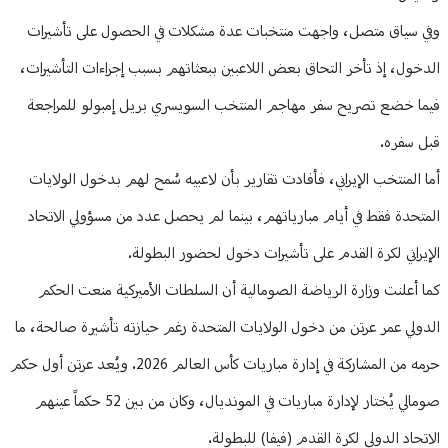
وفي سياق متصل، واجهت منتخبات عدة مشكلات في الحصول على تأشيرات
الدخول، إذ تأخر التحاق بعض اللاعبين ببعثاتهم بسبب إجراءات التأشيرات،
فيما خضع تصريح سفر مهاجم المنتخب السويسري بريل إمبولو للمراجعة
قبل سفره.
أما المنتخب الإيراني، فأفادت تقارير بأن لاعبيه سُمح لهم بدخول الولايات
المتحدة فقط في أيام مبارياتهم، بينما لم يحصل عدد من مسؤولي الاتحاد
الإيراني لكرة القدم على تأشيرات دخول لحضور البطولة.
كما أعلنت وزارة الرياضة الصومالية أن السلطات الأميركية منعت الحكم
الدولي عمر عرتن من دخول الولايات المتحدة رغم حيازته تأشيرة صالحة، ما
حرمه من المشاركة في إدارة مباريات كأس العالم 2026. ويُعد عرتن أول حكم
صومالي يُختار لإدارة مباريات في المونديال، وكان من بين 52 حكماً عينهم
الاتحاد الدولي لكرة القدم (فيفا) للبطولة.