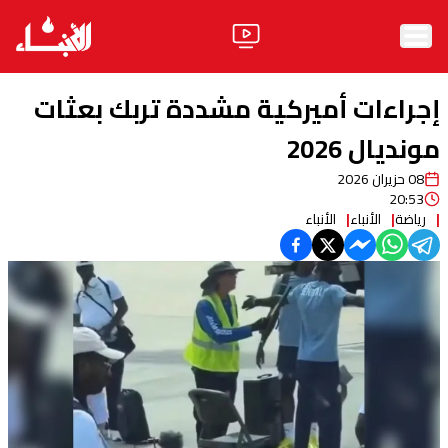
الرئيسية
إجراءات أميركية مشددة تربك بعثات
الأخبار
مونديال 2026
08 حزيران 2026
آراء
20:53
رياضة
الأنباء
الأنباء
فيديو
مواقف
وليد جنبلاط
الحزب
ابحث
ثقافة ومجتمع