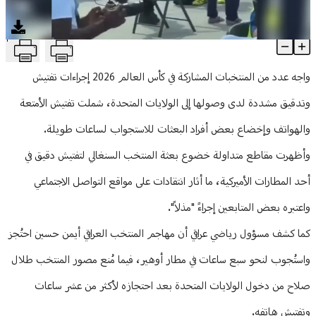
منوعات
T
إجراءات أميركية مشددة تربك بعثات مونديال 2026
Article Content
واجه عدد من المنتخبات المشاركة في كأس العالم 2026 إجراءات تفتيش
وتدقيق مشددة لدى وصولها إلى الولايات المتحدة، شملت تفتيش الأمتعة
والهواتف وإخضاع بعض أفراد البعثات للاستجواب لساعات طويلة.
وأظهرت مقاطع متداولة خضوع بعثة المنتخب السنغالي لتفتيش دقيق في
أحد المطارات الأميركية، ما أثار انتقادات على مواقع التواصل الاجتماعي
واعتبره بعض المتابعين إجراءً "مذلاً".
كما كشف مسؤول رياضي عراقي أن مهاجم المنتخب العراقي أيمن حسين احتُجز
واستُجوب لنحو سبع ساعات في مطار أوهير، فيما مُنع مصور المنتخب طلال
صلاح من دخول الولايات المتحدة بعد احتجازه لأكثر من عشر ساعات
وتفتيش هاتفه.