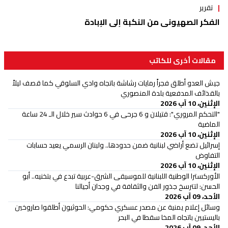
تقرير
الفكر الصهيوني من النكبة إلى الإبادة
مقالات أخرى للكاتب
جيش العدو أطلق فجراً رمايات رشاشة باتجاه وادي السلوقي كما قصف ليلاً
بالقذائف المدفعية بلدة المنصوري
الإثنين، 10 آب 2026
"التحكم المروري": قتيلان و 6 جرحى في 6 حوادث سير خلال الـ 24 ساعة
الماضية
الإثنين، 10 آب 2026
إسرائيل تضع أراضي لبنانية ضمن حدودها.. ولبنان الرسمي يعيد حسابات
التفاوض
الإثنين، 10 آب 2026
الأوركسترا الوطنية اللبنانية للموسيقى الشرق-عربية تبدع في بتخنيه.. أبو
الحسن: لتترسخ جذور الفن والثقافة في وجدان أجيالنا
الأحد، 09 آب 2026
وسائل إعلام يمنية عن مصدر عسكري حكومي: الحوثيون أطلقوا صاروخين
باليستيين باتجاه المخا سقطا في البحر
الأحد، 09 آب 2026