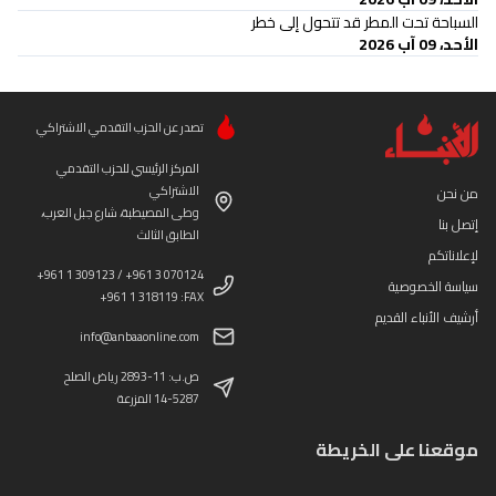
السباحة تحت المطر قد تتحول إلى خطر
الأحد، 09 آب 2026
تصدر عن الحزب التقدمي الاشتراكي
المركز الرئيسي للحزب التقدمي
الاشتراكي
من نحن
وطى المصيطبة، شارع جبل العرب،
إتصل بنا
الطابق الثالث
لإعلاناتكم
+961 1 309123 / +961 3 070124
سياسة الخصوصية
+961 1 318119 :FAX
أرشيف الأنباء القديم
info@anbaaonline.com
ص.ب: 11-2893 رياض الصلح
14-5287 المزرعة
موقعنا على الخريطة