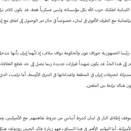
للبنانية لتفكيك حزب الله بكل مؤسساته وليس عسكرياً فقط. قد يكون كلام ترامب 
راغماتية مع الطرف الأقوى في لبنان، خصوصاً في حال تم الوصول إلى اتفاق مع إير
سا الجمهورية جوزاف عون والحكومة نواف سلام، إذ اتّهما إيران بأنها تتدخل في
لى هذا الحدّ قد يكون تمهيداً لقرارات جديدة ربما تصل إلى حد قطع العلاقات
لية المشتركة لتصرفات إيران في المنطقة واعتداءاتها في الشرق الأوسط. أما ترامب،
ن هناك ترابط بين الملفين.
 بوقف إطلاق النار في لبنان كشرط أساسي من شروط تفاهمهم مع الأميركيين. وما 
أميركية. أما المؤشر الأهم في هذا السياق، فهو زيارة قائد الجيش رودولف هيكل 