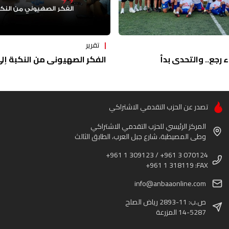
تقرير
ء رجع.. والتحدي بدأ
الفكر الصهيوني من النكبة إلى 
تصدر عن الحزب التقدمي الاشتراكي
المركز الرئيسي للحزب التقدمي الاشتراكي
وطى المصيطبة، شارع جبل العرب، الطابق الثالث
+961 1 309123 / +961 3 070124
+961 1 318119 :FAX
info@anbaaonline.com
ص.ب: 11-2893 رياض الصلح
14-5287 المزرعة