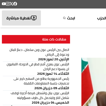
لحزب
ابحث
تغطية مباشرة
مقالات ذات صلة
اتصال بين الرئيس عون وبن سلمان.. دعمٌ للبنان
ودعوة إلى الرياض
الإثنين، 20 تموز 2026
الرئيس عون يعزي أمير قطر في الدوحة: اللبنانيون
لن ينسوا دعم الراحل
الثلاثاء، 14 تموز 2026
رئيس الجمهورية يطلع من السفير كرم على
تحضيرات جلسة المفاوضات المُقبلة
الثلاثاء، 09 حزيران 2026
الرئيس عون: بيان واشنطن فرصة أخيرة لوقف
شامل للنار وليتحمل كل طرف مسؤوليته
الخميس، 04 حزيران 2026