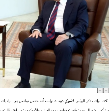
عون- سلام ومخاطر ما بعد الاتفاق: لبنان يترنح بتضارب المسارات
Article Content
ثلاث مرات، ذكر الرئيس الأميركي دونالد ترامب أنه حصل تواصل بين الولايات ا
بالتأكيد يشير إلى وجود قنوات تواصل بين الحزب والأميركيين عبر طرف ثالث. يم