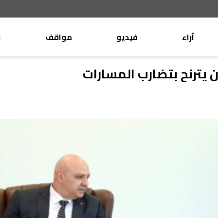
آراء
فيديو
مواقف
ا
موقف
وليد جنبلاط
ن يترنح بتضارب المسارات
الأنباء
تيمور جنبلاط
كتّاب
الأنباء
التقدّمي
منبر
مختارات
صحافة
أجنبية
بريد
القرّاء