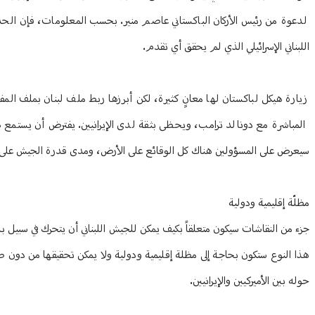
لدعوة من رئيس الأركان الباكستاني عاصم منير. بحسب المعلومات، فإن الح
اللبناني الإسرائيلي الذي لم يحقق أي تقدم.
زيارة هيكل لباكستان لها معانٍ كثيرة، لكن أبرزها ربط ملف لبنان بملف ال
المباشرة مع دونالد ترامب، ويحظى بثقة لدى الإيرانيين. يفترض أن يستمع هيك
سيعرض على المسؤولين هناك كل الوقائع على الأرض، ومدى قدرة الجيش على تلب
مظلّة إقليمية ودولية
جزء من النقاشات سيكون متعلقاً بكيف يمكن للجيش اللبناني أن يتحرك في سبيل
هذا النوع ستكون بحاجة إلى مظلة إقليمية ودولية ولا يمكن تحقيقها من دو
حوله بين الأميركيين والإيرانيين.