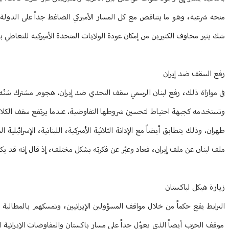
منحه شرعية، وهو ما يتناقض مع كل المسار الأميركي الضاغط جداً على الدولة ا
شك يثير مخاوف الكثيرين من إمكان عودة الولايات المتحدة الأميركية للتعاطي بب
رفع السقف ضد إيران
في موازاة ذلك، رفع لبنان الرسمي سقف التحدي ضد إيران. هجوم مشترك شنّه رئي
وتستخدمه كجبهة احتياط لتحسين شروطها التفاوضية. عندما يرتفع سقف الكلام إ
طهران. وذلك يتطابق أيضاً مع الإدانة الثلاثية الأميركية، اللبنانية، الإسرائي
ملف لبنان عن ملف إيران، فعاد وعبّر عن فكرته بشكل مختلف، إذ قال إنه قد يكو
زيارة هيكل لباكستان
الترابط يقع حكماً من خلال مواقف المسؤولين الإيرانيين، وتمسكهم بالمطالبة
موقف الحزب أيضاً الذي يعوّل جداً على مسار باكستان والمفاوضات الإيرانية ال