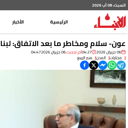
السبت، 08 آب 2026
الرئيسية
الأخبار
محليات
عون- سلام ومخاطر ما بعد الاتفاق: لبنا
عربي دولي
06 حزيران 2026
04:27
آخر تحديث:
06 حزيران 2026
04:47
مختارات
المدن
منير الربيع
إقتصاد
خاص
رياضة
من لبنان
ثقافة ومجتمع
منوعات