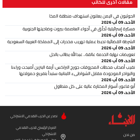
مقالات أخرى للكاتب
الحوثيون في اليمن يعلنون استهداف منطقة المخا
الأحد، 09 آب 2026
مسيّرة إسرائيلية تُحلّق في أجواء العاصمة بيروت وضاحيتها الجنوبية
الأحد، 09 آب 2026
الشرطة القضائية تحبط عملية تهريب مخدرات إلى المملكة العربية السعودية
الأحد، 09 آب 2026
تعويضات نهاية الخدمة عالقة.. عبدالله يطالب بالحل
الأحد، 09 آب 2026
نقيب أصحاب محطات المحروقات جورج البراكس: أزمة البنزين أصبحت وراءنا
والبواخر الموجودة مقابل الشواطىء اللبنانية ستبدأ بتفريغ حمولاتها
الأحد، 09 آب 2026
أبو فاعور: أسوار المختارة عالية على كل متطاول
الأحد، 09 آب 2026
تصدر عن الحزب التقدمي الاشتراكي
المركز الرئيسي للحزب التقدمي
الاشتراكي
من نحن
وطى المصيطبة، شارع جبل العرب،