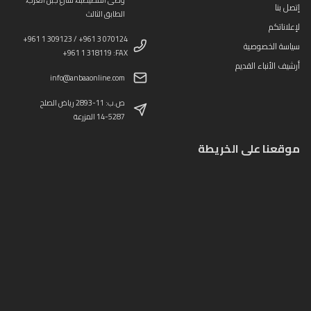
إتصل بنا
الطابق الثالث
لإعلاناتكم
+961 1 309123 / +961 3 070124
سياسة الخصوصية
+961 1 318119 :FAX
أرشيف الأنباء القديم
info@anbaaonline.com
ص.ب: 11-2893 رياض الصلح
14-5287 المزرعة
موقعنا على الخريطة