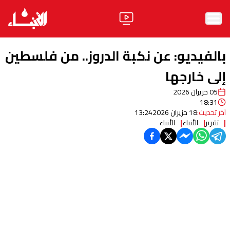
الرئيسية
بالفيديو: عن نكبة الدروز.. من فلسطين
الأخبار
إلى خارجها
05 حزيران 2026
آراء
18:31
آخر تحديث:
18 حزيران 2026
13:24
فيديو
تقرير
الأنباء
الأنباء
مواقف
وليد جنبلاط
الحزب
ابحث
ثقافة ومجتمع