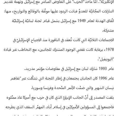
الإنكليزيّة”. أمّا مآخذ “الحزب” على التفاوض المباشر مع إسرائيل وتهمة تقديم
التنازلات المجّانيّة للعدوّ فباتت الردود عليها موثّقة بالوقائع والتواريخ، منها:
اتّفاق الهدنة لعام 1949 مع إسرائيل يشمل قيام لجنة لبنانيّة إسرائيليّة
مشتركة.
الاجتماعات الثلاثيّة التي كانت تُعقد في الناقورة منذ الاجتياح الإسرائيليّ في
1978، برعاية كانت تقضي الوجود المشترك للجانبين، مع التخاطب عبر قيادة
“اليونيفيل”.
عام 1993 شارك لبنان مع إسرائيل في مفاوضات مؤتمر مدريد.
عام 1996 كان الجانبان يجتمعان في إطار اللجنة التي تشكّلت عبر “تفاهم
نيسان الشهير والتي ضمّت الأمم المتّحدة وفرنسا وسوريا.
يلفت المصدر إلى أنّ الجانب الإيرانيّ الذي كان في حرب مع أميركا عاد ممثّلوه
فاجتمعوا إلى المسؤولين الأميركيّين في إسلام آباد. المهمّ السقف الذي يطرحه