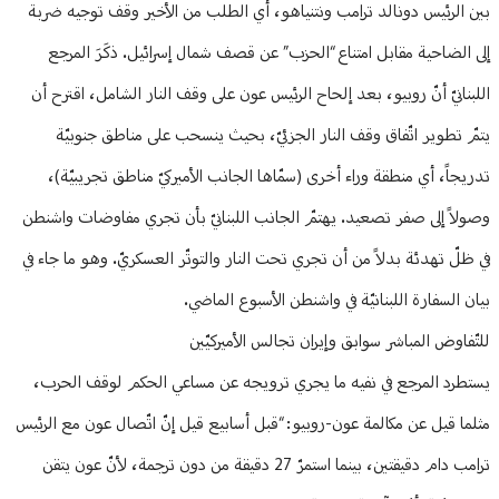
بين الرئيس دونالد ترامب ونتنياهو، أي الطلب من الأخير وقف توجيه ضربة
إلى الضاحية مقابل امتناع “الحزب” عن قصف شمال إسرائيل. ذكَرَ المرجع
اللبنانيّ أنّ روبيو، بعد إلحاح الرئيس عون على وقف النار الشامل، اقترح أن
يتمّ تطوير اتّفاق وقف النار الجزئيّ، بحيث ينسحب على مناطق جنوبيّة
تدريجاً، أي منطقة وراء أخرى (سمّاها الجانب الأميركيّ مناطق تجريبيّة)،
وصولاً إلى صفر تصعيد. يهتمّ الجانب اللبنانيّ بأن تجري مفاوضات واشنطن
في ظلّ تهدئة بدلاً من أن تجري تحت النار والتوتّر العسكريّ. وهو ما جاء في
بيان السفارة اللبنانيّة في واشنطن الأسبوع الماضي.
للتّفاوض المباشر سوابق وإيران تجالس الأميركيّين
يستطرد المرجع في نفيه ما يجري ترويجه عن مساعي الحكم لوقف الحرب،
مثلما قيل عن مكالمة عون-روبيو: “قبل أسابيع قيل إنّ اتّصال عون مع الرئيس
ترامب دام دقيقتين، بينما استمرّ 27 دقيقة من دون ترجمة، لأنّ عون يتقن