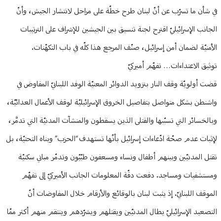
في شأن ما تسرّب عن أنّ لبنان طرح خطّة على مراحل لانتشار الجيش، وأنّ
الجانب الإسرائيليّ اقترح لجنة تنسيق بين الجيشين للإشراف على الترتيبات
الأمنيّة لضمان أمن إسرائيل، صنّف المرجع هذا كلّه في باب التكهّنات.
توثيق الاعتداءات… تفهّم أميركيّ
قضت أولويّة وقف النار بتزويد الدوائر المعنيّة الوفد اللبنانيّ المفاوض في
واشنطن بشكل متواصل بتفاصيل الخروق الإسرائيليّة لوقف الأعمال العدائيّة،
وبالخسائر التي تسبّبها والقتلى الذين يسقطون والمنشآت المدنيّة التي تدمَّر،
لإثبات عدم صحّة ادّعاءات إسرائيل بأنّها تستهدف “الحزب” وبناه التحتيّة، بل
تقتل المدنيّين وبينهم أطفال ونساء ومسعفون طبّيّون وتدمّر مباني سكنيّة
ومستشفيات ومساجد. دفعت دقّة المعلومات الجانب الأميركيّ إلى تفهّم
الموقف اللبنانيّ. إذ يثبت لبنان بالوقائع والأرقام خلال المفاوضات أنّ
التصعيد الإسرائيليّ يطال المدنيّين ويقتلهم ويشرّدهم وينتقم منهم أكثر ممّا