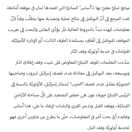
مرجع لبنانيّ معنيّ بها لـ”أساس” المبادئ التي اعتمدها لبنان في موقفه أثناءها.
لفت المرجع إلى أنّ التوصّل إلى نتائج عملية وتنفيذية منها يتطلّب وقتاً لأنّ
مفاوضات كهذه تبدأ بالشروط العالية ثمّ يؤدّي النقاش والبحث إلى تقريب
المواقف للتوصّل إلى اتّفاق، بمساعدة الطرف الثالث، أي الإدارة الأميركيّة.
اقتراحات في خدمة أولويّة وقف النّار
شدّدت التعليمات للوفد اللبنانيّ المفاوض على تثبيت وقف إطلاق النار
وتوسيعه، بعد التوصّل إلى معادلة عدم قصف إسرائيل لبيروت وضاحيتها
الجنوبيّة مقابل عدم قصف “الحزب” لشمال إسرائيل. الأولويّة بالنسبة إلى
الرئيس اللبنانيّ جوزف عون هي خفض التصعيد على كلّ مساحة الأراضي
اللبنانيّة، ووقف القتل وتدمير القرى والبلدات لإنقاذ ما بقي. هذا أساس
وقاعدة أيّ بحث آخر في المفاوضات، حتّى ما يطرح من عناوين أخرى فهو
لخدمة أولويّة وقف النار.