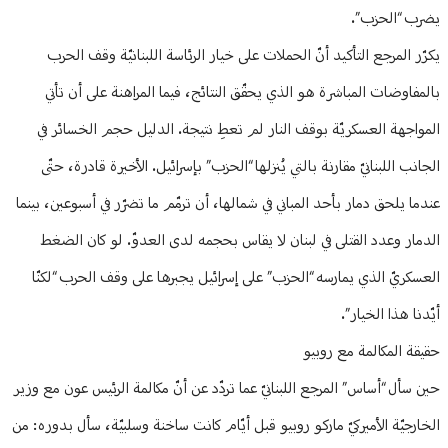
يضرب “الحزب”.
يكرّر المرجع التأكيد أنّ الحملات على خيار الرئاسة اللبنانيّة وقف الحرب
بالمفاوضات المباشرة هو الذي يحقّق النتائج، فيما المراهنة على أن تأتي
المواجهة العسكريّة بوقف النار لم تعطِ نتيجة. الدليل حجم الخسائر في
الجانب اللبنانيّ مقارنة بالتي يُنزلها “الحزب” بإسرائيل. الأخيرة قادرة، حتّى
عندما يلحق دمار بأحد المباني في شمالها، أن ترمّم ما تضرّر في أسبوعين، بينما
الدمار وعدد القتلى في لبنان لا يقاس بحجمه لدى العدوّ. لو كان الضغط
العسكريّ الذي يمارسه “الحزب” على إسرائيل يجبرها على وقف الحرب “لكنّا
أيّدنا هذا الخيار”.
حقيقة المكالمة مع روبيو
حين سأل “أساس” المرجع اللبنانيّ عما تردّد عن أنّ مكالمة الرئيس عون مع وزير
الخارجيّة الأميركيّ ماركو روبيو قبل أيّام كانت ساخنة وسلبيّة، سأل بدوره: من