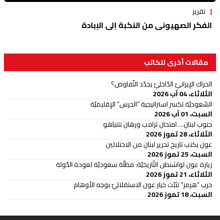
تقرير
الفكر الصهيوني من النكبة إلى الإبادة
مقالات أخرى للكاتب
الحراك الإيرانيّ الدّاخليّ يجدّد التّفاوض؟
الثلاثاء، 04 آب 2026
السّعوديّة تكسر استراتيجية “الحرس” الإقليميّة
السبت، 01 آب 2026
جنوب لبنان… امتحان ترامب ورهان نتنياهو
الثلاثاء، 28 تموز 2026
عون يكتب تاريخ تحرير لبنان من الاحتلالين
السبت، 25 تموز 2026
زيارة عون لواشنطن التّاريخيّة: مظلّة سعوديّة لعودة الدّولة
الثلاثاء، 21 تموز 2026
حرب “هرمز” تثبّت خيار عون الاستقلاليّ بوجه الأوهام
السبت، 18 تموز 2026