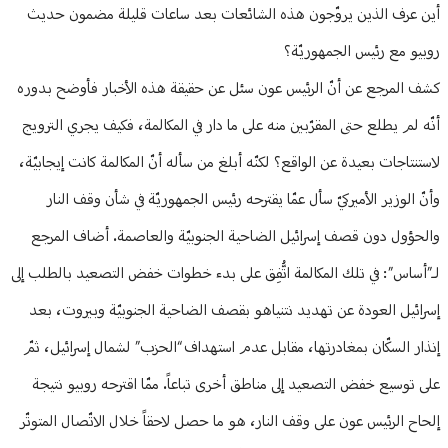
أين عرف الذين يروّجون هذه الشائعات بعد ساعات قليلة مضمون حديث
روبيو مع رئيس الجمهوريّة؟
كشف المرجع عن أنّ الرئيس عون سئل عن حقيقة هذه الأخبار فأوضح بدوره
أنّه لم يطلع حتى المقرّبين منه على ما دار في المكالمة، فكيف يجري الترويج
لاستنتاجات بعيدة عن الواقع؟ لكنّه أبلغ من سأله أنّ المكالمة كانت إيجابيّة،
وأنّ الوزير الأميركيّ سأل عمّا يقترحه رئيس الجمهوريّة في شأن وقف النار
والحؤول دون قصف إسرائيل الضاحية الجنوبيّة والعاصمة. أضاف المرجع
لـ”أساس”: في تلك المكالمة اتُّفِق على بدء خطوات خفض التصعيد بالطلب إلى
إسرائيل العودة عن تهديد نتنياهو بقصف الضاحية الجنوبيّة وبيروت، بعد
إنذار السكّان بمغادرتها، مقابل عدم استهداف “الحزب” لشمال إسرائيل، ثمّ
على توسيع خفض التصعيد إلى مناطق أخرى تباعاً. ممّا اقترحه روبيو نتيجة
إلحاح الرئيس عون على وقف النار، هو ما حصل لاحقاً خلال الاتّصال المتوتّر