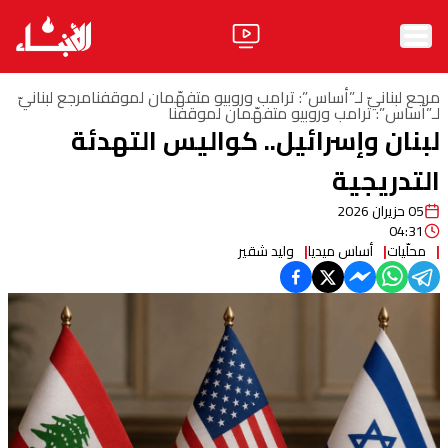
الرئيسية
مرجع لبنانيّ لـ”أساس”: ترامب وروبيو متفهّمان لموقفنامرجع لبنانيّ
لـ”أساس”: ترامب وروبيو متفهّمان لموقفنا
لبنان وإسرائيل.. كواليس التهدئة
الأخبار
التدريجية
آراء
05 حزيران 2026
فيديو
04:31
محلّيات
أساس ميديا
وليد شقير
مواقف
وليد جنبلاط
الحزب
ابحث
ثقافة ومجتمع