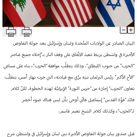
منوعات
T
لبنان وإسرائيل.. كواليس التهدئة التدريجية
Article Content
البيان الصادر عن الولايات المتّحدة ولبنان وإسرائيل بعد جولة التفاوض
الأخيرة في واشنطن يربط تنفيذ الاتّفاق على وقف النار بـ”إخلاء جميع عناصر
“الحزب” من جنوب الليطاني”. وذلك يتطلّب موافقة “الحزب”، بناء على مساعي
“الأخ الأكبر” رئيس البرلمان نبيه برّي مع قيادته، التي جرت نهار أمس. يتطلّب
تعاون “الحزب” إجازة من “حرس الثورة” الإيرانيّة لهذه الخطوة. لكنّ كلام
قائد “قوّة القدس” إسماعيل قاآني أوحى بأن ليس هناك ضوء أخضر
لـ”الحزب”، وكذلك كلام الشيخ نعيم قاسم.
قبل صدور بيان جولة التفاوض الأخيرة بين لبنان وإسرائيل في واشنطن شرح