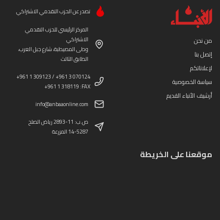
تصدر عن الحزب التقدمي الاشتراكي
المركز الرئيسي للحزب التقدمي
الاشتراكي
من نحن
وطى المصيطبة، شارع جبل العرب،
إتصل بنا
الطابق الثالث
لإعلاناتكم
+961 1 309123 / +961 3 070124
سياسة الخصوصية
+961 1 318119 :FAX
أرشيف الأنباء القديم
info@anbaaonline.com
ص.ب: 11-2893 رياض الصلح
14-5287 المزرعة
موقعنا على الخريطة