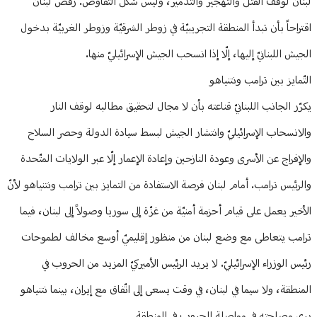
لبنان لوقف القتل والتهجير والتدمير، وليس شكل التفاوض. رفض لبنان
اقتراحاً بأن تبدأ المنطقة التجريبيّة في زوطر الشرقيّة وزوطر الغربيّة بدخول
الجيش اللبنانيّ إليها، إلّا إذا انسحب الجيش الإسرائيليّ منها.
التّمايز بين ترامب ونتنياهو
يكرّر الجانب اللبنانيّ قناعته بأن لا مجال لتحقيق مطالبه لوقف النار
والانسحاب الإسرائيليّ وانتشار الجيش لبسط سيادة الدولة وحصر السلاح
والإفراج عن الأسرى وعودة النازحين وإعادة الإعمار إلّا عبر الولايات المتّحدة
والرئيس ترامب. أمام لبنان فرصة الاستفادة من التمايز بين ترامب ونتنياهو لأنّ
الأخير يعمل على قيام أحزمة أمنيّة من غزّة إلى سوريا وصولاً إلى لبنان، فيما
ترامب يتعاطى مع وضع لبنان من منظور إقليميّ أوسع مخالف لطموحات
رئيس الوزراء الإسرائيليّ. لا يريد الرئيس الأميركيّ المزيد من الحروب في
المنطقة، ولا سيما في لبنان، في وقت يسعى إلى اتّفاق مع إيران، بينما نتنياهو
يرى مصلحته في مواصلة الحروب في المنطقة.