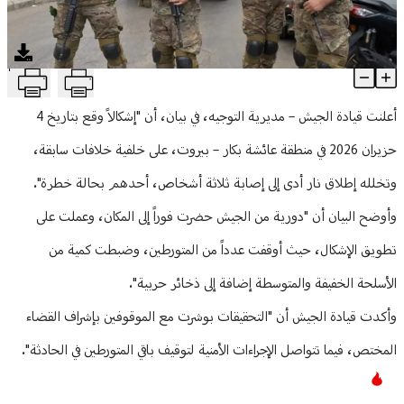
منوعات
T
الجيش يوقف متورطين في إشكال عائشة بكار
Article Content
أعلنت قيادة الجيش – مديرية التوجيه، في بيان، أن "إشكالاً وقع بتاريخ 4
حزيران 2026 في منطقة عائشة بكار – بيروت، على خلفية خلافات سابقة،
وتخلله إطلاق نار أدى إلى إصابة ثلاثة أشخاص، أحدهم بحالة خطرة".
وأوضح البيان أن "دورية من الجيش حضرت فوراً إلى المكان، وعملت على
تطويق الإشكال، حيث أوقفت عدداً من المتورطين، وضبطت كمية من
الأسلحة الخفيفة والمتوسطة إضافة إلى ذخائر حربية".
وأكدت قيادة الجيش أن "التحقيقات بوشرت مع الموقوفين بإشراف القضاء
المختص، فيما تتواصل الإجراءات الأمنية لتوقيف باقي المتورطين في الحادثة".