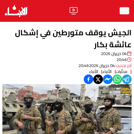
الرئيسية
الجيش يوقف متورطين في إشكال
الأخبار
عائشة بكار
04 حزيران 2026
آراء
20:46
آخر تحديث:
04 حزيران 2026
20:46
فيديو
محلّيات
الأنباء
الأنباء
مواقف
وليد جنبلاط
الحزب
ابحث
ثقافة ومجتمع