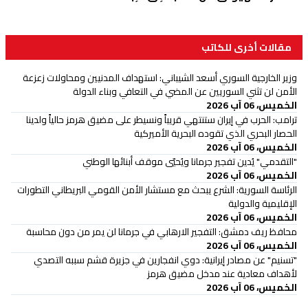
مقالات أخرى للكاتب
وزير الخارجية السوري أسعد الشيباني: استهداف المدنيين ومحاولات زعزعة
الأمن لن تثني السوريين عن المضي في التعافي وبناء الدولة
الخميس، 06 آب 2026
ترامب: الحرب في إيران ستنتهي قريباً ونسيطر على مضيق هرمز حالياً ولدينا
الحصار البحري الذي تقوده البحرية الأميركية
الخميس، 06 آب 2026
"التقدمي" يُدين تفجير جرمانا ويُحيّي موقف أبنائها الوطني
الخميس، 06 آب 2026
الرئاسة السورية: الشرع يبحث مع مستشار الأمن القومي البريطاني التطورات
الإقليمية والدولية
الخميس، 06 آب 2026
محافظ ريف دمشق: التفجير الارهابي في جرمانا لن يمر من دون محاسبة
الخميس، 06 آب 2026
"تسنيم" عن مصادر إيرانية: دوي انفجارين في جزيرة قشم سببه التصدي
لأهداف معادية عند مدخل مضيق هرمز
الخميس، 06 آب 2026