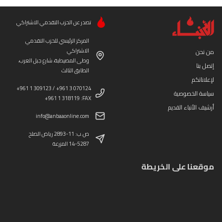
تصدر عن الحزب التقدمي الاشتراكي
المركز الرئيسي للحزب التقدمي
الاشتراكي
من نحن
وطى المصيطبة، شارع جبل العرب،
إتصل بنا
الطابق الثالث
لإعلاناتكم
+961 1 309123 / +961 3 070124
سياسة الخصوصية
+961 1 318119 :FAX
أرشيف الأنباء القديم
info@anbaaonline.com
ص.ب: 11-2893 رياض الصلح
14-5287 المزرعة
موقعنا على الخريطة