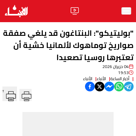
الرئيسية
"بوليتيكو": البنتاغون قد يلغي صفقة
الأخبار
صواريخ توماهوك لألمانيا خشية أن
تعتبرها روسيا تصعيدا
آراء
04 حزيران 2026
فيديو
19:53
أخبار الساعة
الأنباء
الأنباء
مواقف
T
وليد جنبلاط
الحزب
ابحث
ثقافة ومجتمع