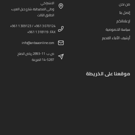
الاشتراكي
من نحن
وطى المصيطبة، شارع جبل العرب،
إتصل بنا
الطابق الثالث
لإعلاناتكم
+961 1 309123 / +961 3 070124
سياسة الخصوصية
+961 1 318119 :FAX
أرشيف الأنباء القديم
info@anbaaonline.com
ص.ب: 11-2893 رياض الصلح
14-5287 المزرعة
موقعنا على الخريطة