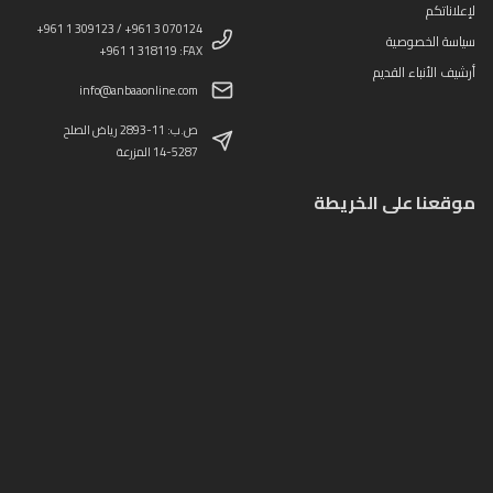
لإعلاناتكم
+961 1 309123 / +961 3 070124
سياسة الخصوصية
+961 1 318119 :FAX
أرشيف الأنباء القديم
info@anbaaonline.com
ص.ب: 11-2893 رياض الصلح
14-5287 المزرعة
موقعنا على الخريطة