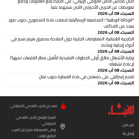
أمين مجلس الأمن القومي الإيراني: على أميركا رفع العقوبات ودفع
تعويضات عن الحربين الأخيرتين اللتين شنتهما علينا
السبت، 08 آب 2026
"الوكالة الوطنية": المدفعية الإسرائيلية قصفت بلدة المنصوري جنوب صور
بعدد من القذائف
السبت، 08 آب 2026
الخارجية العُمانية: المفاوضات الجارية حول الملاحة بمضيق هرمز تسير في
أجواء إيجابية وبناءة
السبت، 08 آب 2026
وزارة الأشغال تطلق أولى الخطوات التنفيذية لتأهيل مطار القليعات تمهيدًا
لإعادة تشغيله
السبت، 08 آب 2026
تفجير إسرائيلي على دفعتين في بلدة القنطرة جنوب لبنان
السبت، 08 آب 2026
تصدر عن الحزب التقدمي الاشتراكي
المركز الرئيسي للحزب التقدمي
الاشتراكي
من نحن
وطى المصيطبة، شارع جبل العرب،
إتصل بنا
الطابق الثالث