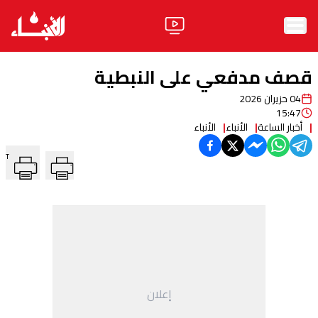
الرئيسية
قصف مدفعي على النبطية
الأخبار
04 حزيران 2026
15:47
آراء
أخبار الساعة
الأنباء
الأنباء
T
فيديو
مواقف
وليد جنبلاط
الحزب
ابحث
إعلان
ثقافة ومجتمع