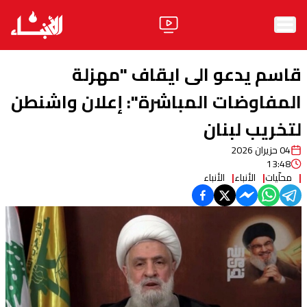
الرئيسية
قاسم يدعو الى ايقاف "مهزلة
الأخبار
المفاوضات المباشرة": إعلان واشنطن
لتخريب لبنان
آراء
04 حزيران 2026
فيديو
13:48
محلّيات
الأنباء
الأنباء
مواقف
وليد جنبلاط
الحزب
ابحث
ثقافة ومجتمع