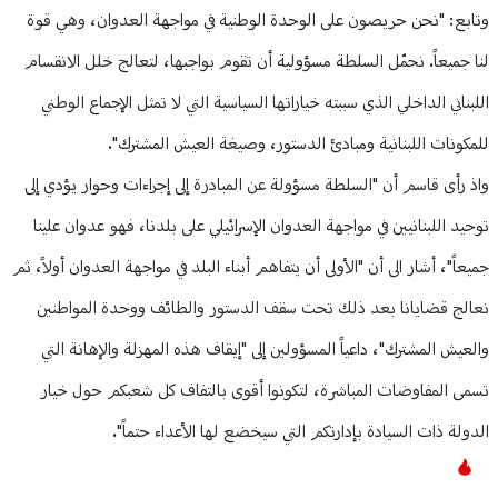
وتابع: "نحن حريصون على الوحدة الوطنية في مواجهة العدوان، وهي قوة
لنا جميعاً. نحمّل السلطة مسؤولية أن تقوم بواجبها، لتعالج خلل الانقسام
اللبناني الداخلي الذي سببته خياراتها السياسية التي لا تمثل الإجماع الوطني
للمكونات اللبنانية ومبادئ الدستور، وصيغة العيش المشترك".
واذ رأى قاسم أن "السلطة مسؤولة عن المبادرة إلى إجراءات وحوار يؤدي إلى
توحيد اللبنانيين في مواجهة العدوان الإسرائيلي على بلدنا، فهو عدوان علينا
جميعاً"، أشار الى أن "الأولى أن يتفاهم أبناء البلد في مواجهة العدوان أولاً، ثم
نعالج قضايانا بعد ذلك تحت سقف الدستور والطائف ووحدة المواطنين
والعيش المشترك"، داعياً المسؤولين إلى "إيقاف هذه المهزلة والإهانة التي
تسمى المفاوضات المباشرة، لتكونوا أقوى بالتفاف كل شعبكم حول خيار
الدولة ذات السيادة بإدارتكم التي سيخضع لها الأعداء حتماً".