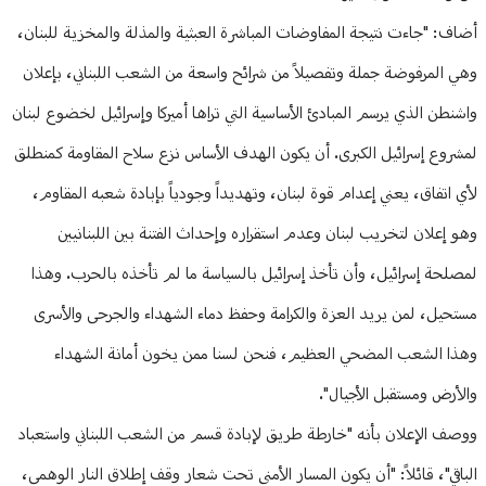
أضاف: "جاءت نتيجة المفاوضات المباشرة العبثية والمذلة والمخزية للبنان،
وهي المرفوضة جملة وتفصيلاً من شرائح واسعة من الشعب اللبناني، بإعلان
واشنطن الذي يرسم المبادئ الأساسية التي تراها أميركا وإسرائيل لخضوع لبنان
لمشروع إسرائيل الكبرى. أن يكون الهدف الأساس نزع سلاح المقاومة كمنطلق
لأي اتفاق، يعني إعدام قوة لبنان، وتهديداً وجودياً بإبادة شعبه المقاوم،
وهو إعلان لتخريب لبنان وعدم استقراره وإحداث الفتنة بين اللبنانيين
لمصلحة إسرائيل، وأن تأخذ إسرائيل بالسياسة ما لم تأخذه بالحرب. وهذا
مستحيل، لمن يريد العزة والكرامة وحفظ دماء الشهداء والجرحى والأسرى
وهذا الشعب المضحي العظيم، فنحن لسنا ممن يخون أمانة الشهداء
والأرض ومستقبل الأجيال".
ووصف الإعلان بأنه "خارطة طريق لإبادة قسم من الشعب اللبناني واستعباد
الباقي"، قائلاً: "أن يكون المسار الأمني تحت شعار وقف إطلاق النار الوهمي،