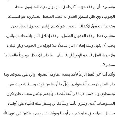
وتفسيره بأن يوقف حزب الله إطلاق النار، وأن يترك المقاومون ساحة
الجنوب، وفي ظل استمرار العدوان، تحت الضغط العسكري، هو استسلام
وهزيمة وتحقيقٌ لأهداف العدو. وهو كحلم إبليس بدخول الجنة. نحن
معنيون فقط بوقف العدوان الشامل، بوقف إطلاق النار وانسحاب إسرائيل.
يجب أن يكون وقف إطلاق النار شاملاً، فلا تجزئة بين الجنوب وباقي لبنان،
ولا حرية القتل للعدو الإسرائيلي في لبنان. وما دام الاحتلال موجوداً فالمقاومة
مستمرة".
وأكد أننا "لم نُعط التزاماً لأحد بعدم مقاومة العدوان والرد على عدوانه. وما
دام العدوان مستمراً فسنواجهه بكلِّ ما أوتينا من قوة، وسنطاله حيث نقرر
ونستطيع. وما دامت قرانا غير آمنة تُقصف وتُهدم ويُقتل شعبنا، فلن تكون
المستوطنات آمنة، وسيروا بأسنا وشدَّتنا. لن يستقر قتلة الأنبياء على أرضنا،
سنقاتل الغزاة حتى نطردهم من أرضنا ونوقف عدوانهم، متكلين على عون الله