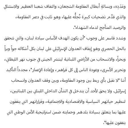
ومَدَدِه، وبسالةِ أبطال المقاومة الشجعان، والتفاف شعبنا العظيم والاستثنائي
والذي قدَّم تضحيات كبيرة نُجلُّه عليها، وهو ثابت في دعم المقاومة،
والرصيد المتأجج لدماء الشهداء".
وشدد قاسم على وجوب "أن يكون الهدف الأساس سيادة لبنان، والتي تتحقق
بالحل الحصري وهو إيقاف العدوان الإسرائيلي على لبنان بكل أشكاله جواً وبراً
وبحراً، والانسحاب من الأراضي اللبنانية لينتشر الجيش في جنوب نهر الليطاني،
وتحرير الأسرى، وعودة الناس إلى كل قراهم، وإعادة الإعمار"، مجدداً التأكيد
أننا "لا نقبل بأي ربط بين وجود المقاومة، وبين وقف العدوان وانسحاب
إسرائيل. ولا يحق لأحد أن يتدخل في الشأن الداخلي اللبناني بين اللبنانيين،
لتنظيم حياتهم السياسية والاقتصادية والاجتماعية، وقراراتهم التي يتفقون
عليها بما يتعلق بسيادة بلدهم وحمايته ضمن استراتيجية الأمن الوطني التي
يتفقون عليها".