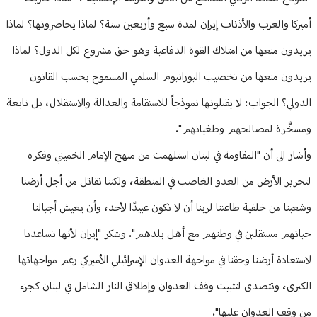
أميركا والغرب والأذناب إيران لمدة سبع وأربعين سنة؟ لماذا يحاصرونها؟ لماذا
يريدون منعها من امتلاك القوة الدفاعية وهو حق مشروع لكل الدول؟ لماذا
يريدون منعها من تخصيب اليورانيوم السلمي المسموح بحسب القانون
الدولي؟ الجواب: لا يقبلونها نموذجاً للاستقامة والعدالة والاستقلال، بل تابعة
ومسخَّرة لمصالحهم وطغيانهم".
وأشار الى أن "المقاومة في لبنان استلهمت من منهج الإمام الخميني وفكره
لتحرير الأرض من العدو الغاصب في المنطقة، ولكننا نقاتل من أجل أرضنا
وشعبنا من خلفية طاعتنا لربنا أن لا نكون عبيدًا لأحد، وأن يعيش أجيالنا
حياتهم مستقلين في وطنهم مع أهل بلدهم". وشكر "إيران لأنها تساعدنا
لاستعادة أرضنا وحقنا في مواجهة العدوان الإسرائيلي الأميركي رغم مواجهاتها
الكبرى، وتتصدى لتثبيت وقف العدوان وإطلاق النار الشامل في لبنان كجزء
من وقف العدوان عليها".