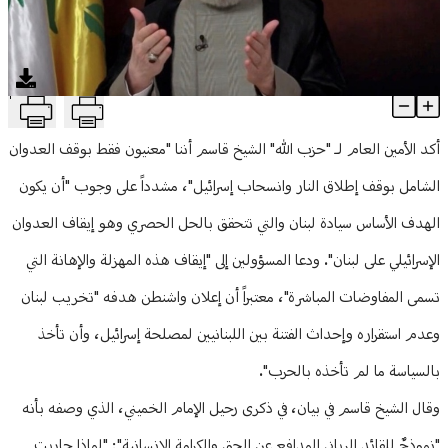
منوعات
T
قاسم يدعو الى ايقاف "مهزلة المفاوضات المباشرة": إعلان واشنطن لت
Article Content
أكد الأمين العام لـ "حزب الله" الشيخ قاسم أننا "معنيون فقط بوقف العدوان
الشامل بوقف إطلاق النار وانسحاب إسرائيل"، مشدداً على وجوب "أن يكون
الهدف الأساس سيادة لبنان والتي تتحقق بالحل الحصري وهو إيقاف العدوان
الإسرائيلي على لبنان". ودعا المسؤولين إلى "إيقاف هذه المهزلة والإهانة التي
تسمى المفاوضات المباشرة"، معتبراً أن إعلان واشنطن هدفه "تخريب لبنان
وعدم استقراره وإحداث الفتنة بين اللبنانيين لمصلحة إسرائيل، وأن تأخذ
بالسياسة ما لم تأخذه بالحرب".
وقال الشيخ قاسم في بيان، في ذكرى رحيل الإمام الخميني، الذي وصفه بأنه
"نموذجٌ للقائد الرباني المدافع عن الحق والكرامة الإنسانية": "لماذا حاربت