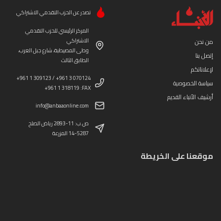
تصدر عن الحزب التقدمي الاشتراكي
المركز الرئيسي للحزب التقدمي
الاشتراكي
من نحن
وطى المصيطبة، شارع جبل العرب،
إتصل بنا
الطابق الثالث
لإعلاناتكم
+961 1 309123 / +961 3 070124
سياسة الخصوصية
+961 1 318119 :FAX
أرشيف الأنباء القديم
info@anbaaonline.com
ص.ب: 11-2893 رياض الصلح
14-5287 المزرعة
موقعنا على الخريطة