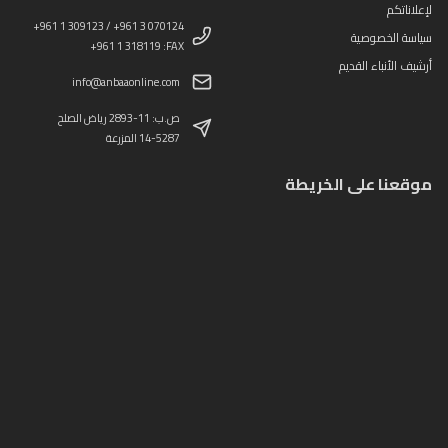
لإعلاناتكم
+961 1 309123 / +961 3 070124
سياسة الخصوصية
+961 1 318119 :FAX
أرشيف الأنباء القديم
info@anbaaonline.com
ص.ب: 11-2893 رياض الصلح
14-5287 المزرعة
موقعنا على الخريطة