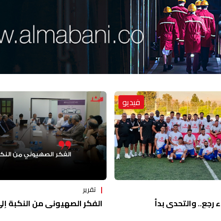
فيديو
تقرير
ء رجع.. والتحدي بدأ
الفكر الصهيوني من النكبة إلى 