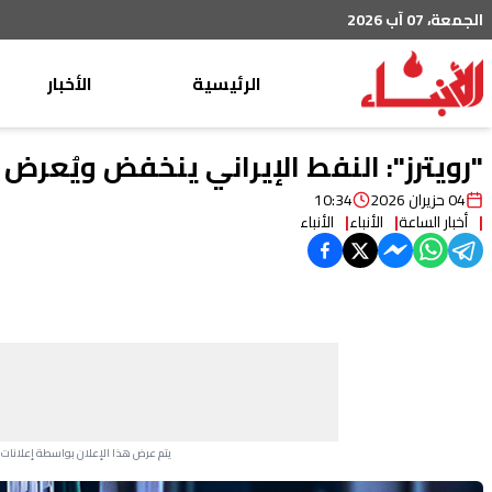
الجمعة، 07 آب 2026
الرئيسية
الأخبار
محليات
"رويترز": النفط الإيراني ينخفض ويُع
عربي دولي
04 حزيران 2026
10:34
أخبار الساعة
الأنباء
الأنباء
إقتصاد
خاص
رياضة
من لبنان
ثقافة ومجتمع
منوعات
يتم عرض هذا الإعلان بواسطة إعلانات Google، ولا يتحكم موقعنا في الإعلانات التي تظهر لكل مستخدم.
Advertisement Section