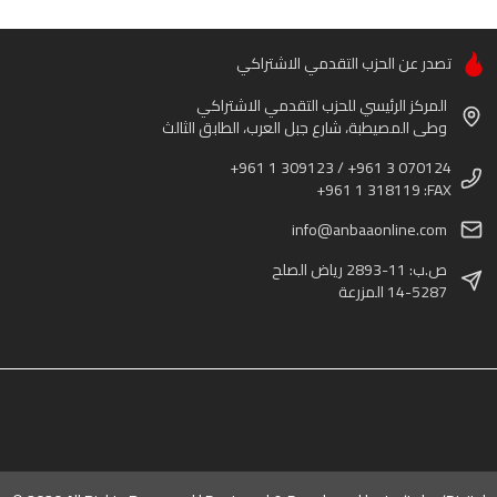
تصدر عن الحزب التقدمي الاشتراكي
المركز الرئيسي للحزب التقدمي الاشتراكي
وطى المصيطبة، شارع جبل العرب، الطابق الثالث
+961 1 309123 / +961 3 070124
+961 1 318119 :FAX
info@anbaaonline.com
ص.ب: 11-2893 رياض الصلح
14-5287 المزرعة