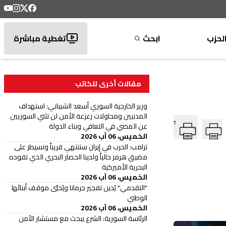
لحزب
ابحث
تغطية مباشرة
مقالات أخرى للكاتب
وزير الخارجية السوري أسعد الشيباني: استهداف
المدنيين ومحاولات زعزعة الأمن لن تثني السوريين
T
عن المضي في التعافي وبناء الدولة
الخميس، 06 آب 2026
ترامب: الحرب في إيران ستنتهي قريباً ونسيطر على
مضيق هرمز حالياً ولدينا الحصار البحري الذي تقوده
البحرية الأميركية
الخميس، 06 آب 2026
"التقدمي" يُدين تفجير جرمانا ويُحيّي موقف أبنائها
الوطني
الخميس، 06 آب 2026
الرئاسة السورية: الشرع يبحث مع مستشار الأمن