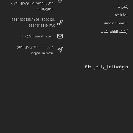
وطى المصيطبة، شارع جبل العرب،
إتصل بنا
الطابق الثالث
لإعلاناتكم
+961 1 309123 / +961 3 070124
سياسة الخصوصية
+961 1 318119 :FAX
أرشيف الأنباء القديم
info@anbaaonline.com
ص.ب: 11-2893 رياض الصلح
14-5287 المزرعة
موقعنا على الخريطة