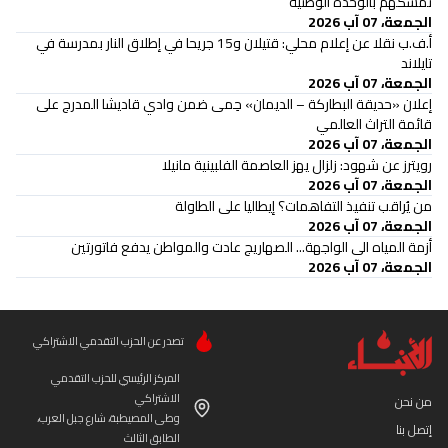
تمسكهم بالوحدة الوطنية
الجمعة، 07 آب 2026
أ.ف.ب نقلا عن إعلام محلي: قتيلان و15 جريحا في إطلاق النار بمدرسة في
تايلاند
الجمعة، 07 آب 2026
إعلان «حديقة البطاركة – الديمان» حِمى ضمن وادي قاديشا المدرج على
قائمة التراث العالمي
الجمعة، 07 آب 2026
رويترز عن شهود: زلزال يهز العاصمة الفلبينية مانيلا
الجمعة، 07 آب 2026
من يُراقب تنفيذ التفاهمات؟ إيطاليا على الطاولة
الجمعة، 07 آب 2026
أزمة المياه الى الواجهة... الصهاريج عادت والمواطن يدفع فاتورتين
الجمعة، 07 آب 2026
تصدر عن الحزب التقدمي الاشتراكي
المركز الرئيسي للحزب التقدمي
الاشتراكي
من نحن
وطى المصيطبة، شارع جبل العرب،
إتصل بنا
الطابق الثالث