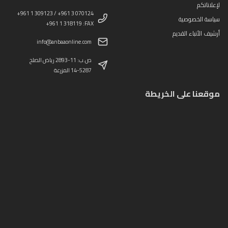
لإعلاناتكم
+961 1 309123 / +961 3 070124
سياسة الخصوصية
+961 1 318119 :FAX
أرشيف الأنباء القديم
info@anbaaonline.com
ص.ب: 11-2893 رياض الصلح
14-5287 المزرعة
موقعنا على الخريطة