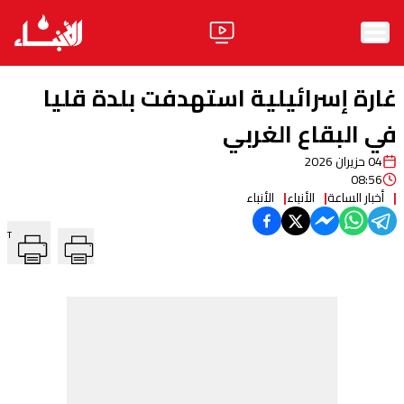
الرئيسية
غارة إسرائيلية استهدفت بلدة قليا
الأخبار
في البقاع الغربي
04 حزيران 2026
آراء
08:56
أخبار الساعة
الأنباء
الأنباء
فيديو
T
مواقف
وليد جنبلاط
الحزب
ابحث
ثقافة ومجتمع