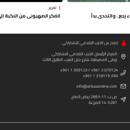
تقرير
ء رجع.. والتحدي بدأ
الفكر الصهيوني من النكبة إلى 
تصدر عن الحزب التقدمي الاشتراكي
المركز الرئيسي للحزب التقدمي الاشتراكي
وطى المصيطبة، شارع جبل العرب، الطابق الثالث
+961 1 309123 / +961 3 070124
+961 1 318119 :FAX
info@anbaaonline.com
ص.ب: 11-2893 رياض الصلح
14-5287 المزرعة