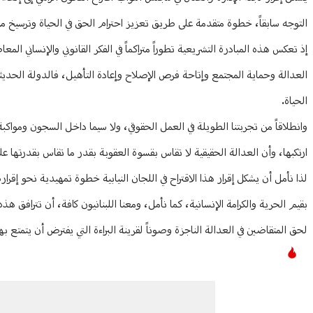
التوجه سابقاً، خطوة متقدمة على طريق تعزيز احترام الحق في الحياة وترسيخ مباد
إذ تعكس هذه المبادرة التشريعية تطوراً متراكماً في الفكر القانوني والإنساني 
العدالة وحماية المجتمع وإتاحة فرص الإصلاح وإعادة التأهيل، فالدولة الحديث
الحياة.
وانطلاقاً من تجربتنا الطويلة في العمل الحقوقي، ولا سيما داخل السجون ومواكبة 
ارتكبها، وأن العدالة الحقيقية لا تقاس بقسوة العقوبة بقدر ما تقاس بقدرتها عل
لذا نأمل أن يشكل إقرار هذا الاقتراح في اللجان النيابية خطوة تمهيدية نحو إقرا
بقيم الحرية والكرامة الإنسانية، كما نأمل، ومعنا اللبنانيون كافة، أن تترافق
لحق المتقاضين في العدالة الناجزة وصوناً لقرينة البراءة التي يفترض أن يتمت