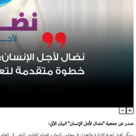
"نضال لأجل الإنسان": الغاء عقوبة الاعدام خطوة متقدمة لتعزيز احترا
Article Content
صدر عن جمعية "نضال لأجل الإنسان" البيان الآتي:
يشكّل إقرار لجنة الإدارة والعدل في مجلس النواب اقتراح القانون الرامي إلى إلغا