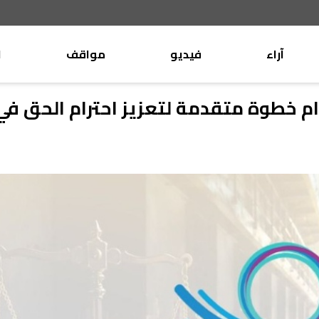
آراء
فيديو
مواقف
ا
موقف
وليد جنبلاط
دام خطوة متقدمة لتعزيز احترام الحق في
الأنباء
تيمور جنبلاط
كتّاب
الأنباء
التقدّمي
منبر
مختارات
صحافة
أجنبية
بريد
القرّاء