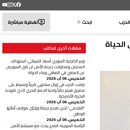
لحزب
ابحث
تغطية مباشرة
 الحياة
مقالات أخرى للكاتب
وزير الخارجية السوري أسعد الشيباني: استهداف
المدنيين ومحاولات زعزعة الأمن لن تثني السوريين
عن المضي في التعافي وبناء الدولة
الخميس، 06 آب 2026
ترامب: الحرب في إيران ستنتهي قريباً ونسيطر على
مضيق هرمز حالياً ولدينا الحصار البحري الذي تقوده
البحرية الأميركية
الخميس، 06 آب 2026
"التقدمي" يُدين تفجير جرمانا ويُحيّي موقف أبنائها
الوطني
الخميس، 06 آب 2026
الرئاسة السورية: الشرع يبحث مع مستشار الأمن