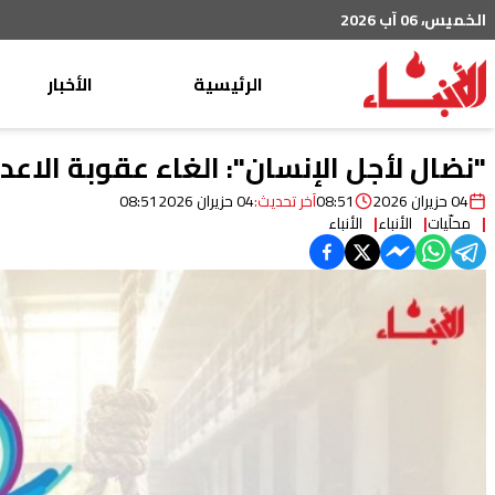
الخميس، 06 آب 2026
الرئيسية
الأخبار
محليات
"نضال لأجل الإنسان": الغاء عقوبة الاع
عربي دولي
04 حزيران 2026
08:51
آخر تحديث:
04 حزيران 2026
08:51
محلّيات
الأنباء
الأنباء
إقتصاد
خاص
رياضة
من لبنان
ثقافة ومجتمع
منوعات