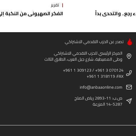
تقرير
ء رجع.. والتحدي بدأ
الفكر الصهيوني من النكبة إلى 
تصدر عن الحزب التقدمي الاشتراكي
المركز الرئيسي للحزب التقدمي الاشتراكي
وطى المصيطبة، شارع جبل العرب، الطابق الثالث
+961 1 309123 / +961 3 070124
+961 1 318119 :FAX
info@anbaaonline.com
ص.ب: 11-2893 رياض الصلح
14-5287 المزرعة