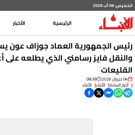
الخميس، 06 آب 2026
الرئيسية
الأخبار
محليات
رئيس الجمهورية العماد جوزاف عون يستق
عربي دولي
والنقل فايز رسامني الذي يطلعه على أع
إقتصاد
القليعات
خاص
04 حزيران 2026
08:38
رياضة
أخبار الساعة
الأنباء
الأنباء
من لبنان
ثقافة ومجتمع
منوعات