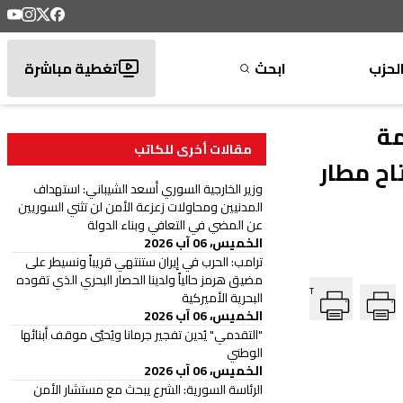
لحزب
ابحث
تغطية مباشرة
مة
مقالات أخرى للكاتب
اح مطار
وزير الخارجية السوري أسعد الشيباني: استهداف
المدنيين ومحاولات زعزعة الأمن لن تثني السوريين
عن المضي في التعافي وبناء الدولة
الخميس، 06 آب 2026
ترامب: الحرب في إيران ستنتهي قريباً ونسيطر على
مضيق هرمز حالياً ولدينا الحصار البحري الذي تقوده
T
البحرية الأميركية
الخميس، 06 آب 2026
"التقدمي" يُدين تفجير جرمانا ويُحيّي موقف أبنائها
الوطني
الخميس، 06 آب 2026
الرئاسة السورية: الشرع يبحث مع مستشار الأمن