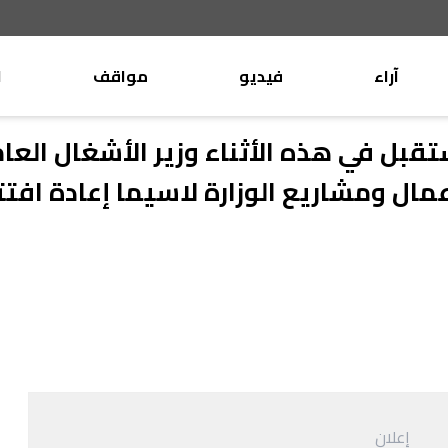
آراء
فيديو
مواقف
ا
موقف
وليد جنبلاط
بل في هذه الأثناء وزير الأشغال العا
الأنباء
تيمور جنبلاط
مال ومشاريع الوزارة لاسيما إعادة افتت
كتّاب
الأنباء
التقدّمي
منبر
مختارات
صحافة
أجنبية
بريد
القرّاء
إعلان