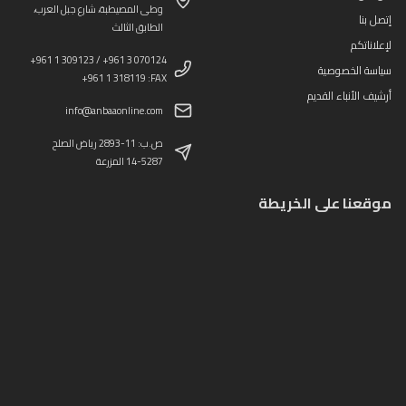
وطى المصيطبة، شارع جبل العرب،
إتصل بنا
الطابق الثالث
لإعلاناتكم
+961 1 309123 / +961 3 070124
سياسة الخصوصية
+961 1 318119 :FAX
أرشيف الأنباء القديم
info@anbaaonline.com
ص.ب: 11-2893 رياض الصلح
14-5287 المزرعة
موقعنا على الخريطة