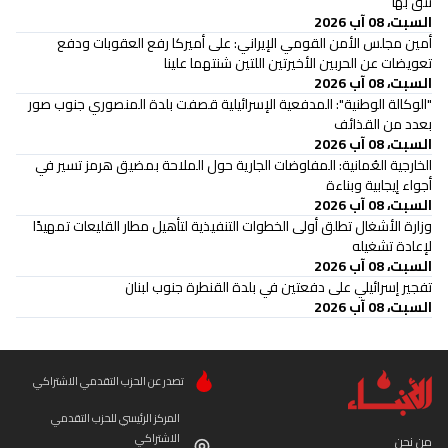
نثق بها
السبت، 08 آب 2026
أمين مجلس الأمن القومي الإيراني: على أميركا رفع العقوبات ودفع
تعويضات عن الحربين الأخيرتين اللتين شنتهما علينا
السبت، 08 آب 2026
"الوكالة الوطنية": المدفعية الإسرائيلية قصفت بلدة المنصوري جنوب صور
بعدد من القذائف
السبت، 08 آب 2026
الخارجية العُمانية: المفاوضات الجارية حول الملاحة بمضيق هرمز تسير في
أجواء إيجابية وبناءة
السبت، 08 آب 2026
وزارة الأشغال تطلق أولى الخطوات التنفيذية لتأهيل مطار القليعات تمهيدًا
لإعادة تشغيله
السبت، 08 آب 2026
تفجير إسرائيلي على دفعتين في بلدة القنطرة جنوب لبنان
السبت، 08 آب 2026
تصدر عن الحزب التقدمي الاشتراكي
المركز الرئيسي للحزب التقدمي
الاشتراكي
من نحن