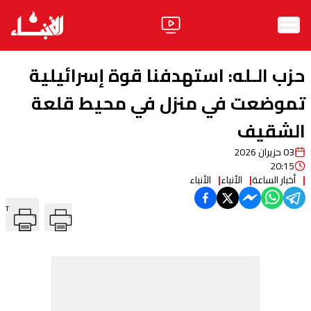
الرئيسية
حزب الـله: استهدفنا قوة إسرائيلية
الأخبار
تموضعت في منزل في محيط قلعة
الشقيف
آراء
03 حزيران 2026
فيديو
20:15
أخبار الساعة
الأنباء
الأنباء
مواقف
T
وليد جنبلاط
الحزب
ابحث
ثقافة ومجتمع