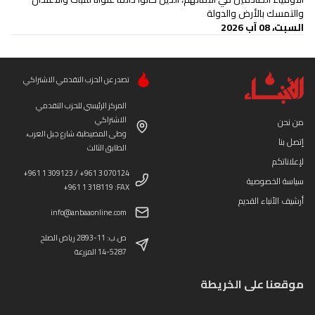
والتمسك بالأرض والدولة
السبت، 08 آب 2026
تصدر عن الحزب التقدمي الاشتراكي
المركز الرئيسي للحزب التقدمي
الاشتراكي
من نحن
وطى المصيطبة، شارع جبل العرب،
إتصل بنا
الطابق الثالث
لإعلاناتكم
+961 1 309123 / +961 3 070124
سياسة الخصوصية
+961 1 318119 :FAX
أرشيف الأنباء القديم
info@anbaaonline.com
ص.ب: 11-2893 رياض الصلح
14-5287 المزرعة
موقعنا على الخريطة