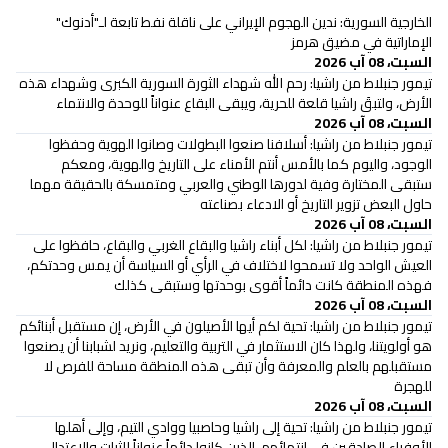
الخارجية السورية: ندين الهجوم الإيراني على ناقلة نفط تابعة لـ"أدنوك"
الإماراتية في مضيق هرمز
السبت، 08 آب 2026
تيمور جنبلاط من راشيا: رحم الله شهداء الثورة السورية الكبرى وشهداء هذه
الأرض، ولتبقَ راشيا قلعة للحرية، ويبقى البقاع عنواناً للوحدة والانتماء
السبت، 08 آب 2026
تيمور جنبلاط من راشيا: أسلافنا صنعوا البطولات وصانوا الهوية وحفظوا
الوجود، واليوم كما بالأمس أنتم الأمناء على التاريخ والهوية، ومعكم
ستبقى المختارة وفية لدورها الوطني والعربي ومتمسكة بالحقيقة مهما
حاول البعض تزوير التاريخ أو الادعاء بصناعته
السبت، 08 آب 2026
تيمور جنبلاط من راشيا: لكل أبناء راشيا والبقاع الغربي والبقاع، حافظوا على
العيش الواحد ولا تسمحوا لاختلاف في الرأي أو السياسة أن يمس وحدتكم،
فهذه المنطقة كانت دائماً أقوى بوحدتها وستبقى كذلك
السبت، 08 آب 2026
تيمور جنبلاط من راشيا: تحية لكم أيها الأصيلون في الأرض، إن مستقبل أبنائكم
هو أولويتنا، ولهذا كان الاستثمار في التربية والتعليم، ونريد لشبابنا أن يصنعوا
مستقبلهم بالعلم والمعرفة وأن تبقى هذه المنطقة مساحة للفرص لا
للهجرة
السبت، 08 آب 2026
تيمور جنبلاط من راشيا: تحية إلى راشيا وحاصبيا ووادي التيم، وإلى أهلها
الأوفياء الصادقين في انتمائهم، الذين كانوا دائماً عنواناً للثبات والاعتدال