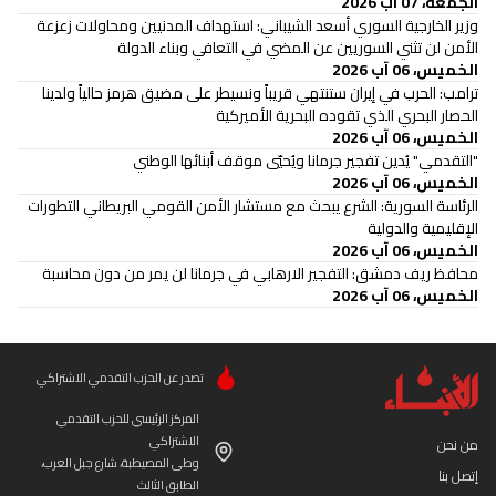
الجمعة، 07 آب 2026
وزير الخارجية السوري أسعد الشيباني: استهداف المدنيين ومحاولات زعزعة
الأمن لن تثني السوريين عن المضي في التعافي وبناء الدولة
الخميس، 06 آب 2026
ترامب: الحرب في إيران ستنتهي قريباً ونسيطر على مضيق هرمز حالياً ولدينا
الحصار البحري الذي تقوده البحرية الأميركية
الخميس، 06 آب 2026
"التقدمي" يُدين تفجير جرمانا ويُحيّي موقف أبنائها الوطني
الخميس، 06 آب 2026
الرئاسة السورية: الشرع يبحث مع مستشار الأمن القومي البريطاني التطورات
الإقليمية والدولية
الخميس، 06 آب 2026
محافظ ريف دمشق: التفجير الارهابي في جرمانا لن يمر من دون محاسبة
الخميس، 06 آب 2026
تصدر عن الحزب التقدمي الاشتراكي
المركز الرئيسي للحزب التقدمي
الاشتراكي
من نحن
وطى المصيطبة، شارع جبل العرب،
إتصل بنا
الطابق الثالث