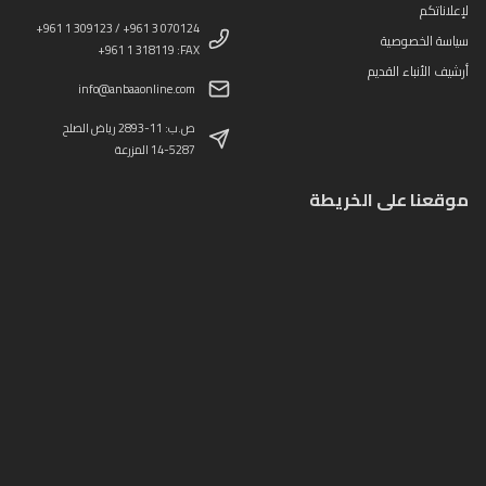
لإعلاناتكم
+961 1 309123 / +961 3 070124
سياسة الخصوصية
+961 1 318119 :FAX
أرشيف الأنباء القديم
info@anbaaonline.com
ص.ب: 11-2893 رياض الصلح
14-5287 المزرعة
موقعنا على الخريطة