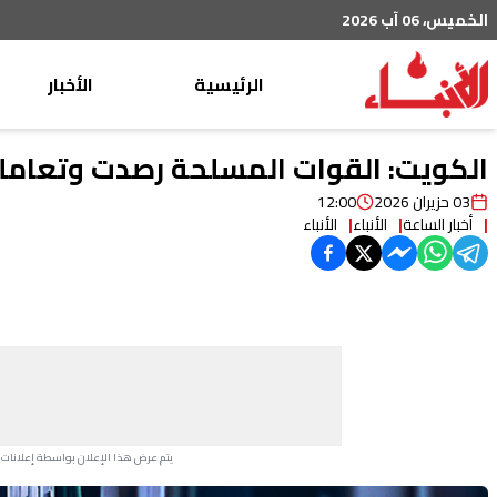
الخميس، 06 آب 2026
الرئيسية
الأخبار
محليات
الكويت: القوات المسلحة رصدت وتعاملت مع 17 طائرة
عربي دولي
03 حزيران 2026
12:00
أخبار الساعة
الأنباء
الأنباء
إقتصاد
خاص
رياضة
من لبنان
ثقافة ومجتمع
منوعات
يتم عرض هذا الإعلان بواسطة إعلانات Google، ولا يتحكم موقعنا في الإعلانات التي تظهر لكل مستخدم.
Advertisement Section