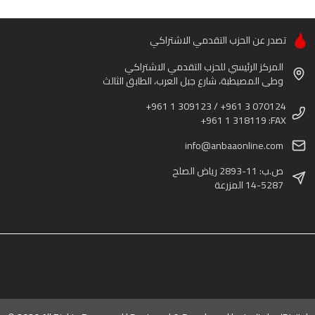
تصدر عن الحزب التقدمي الاشتراكي
المركز الرئيسي للحزب التقدمي الاشتراكي
وطى المصيطبة، شارع جبل العرب، الطابق الثالث
+961 1 309123 / +961 3 070124
+961 1 318119 :FAX
info@anbaaonline.com
ص.ب: 11-2893 رياض الصلح
14-5287 المزرعة