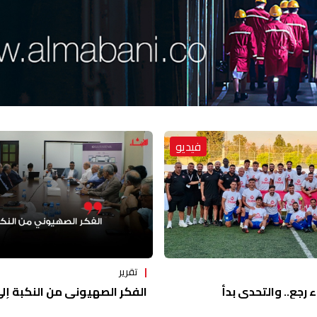
فيديو
تقرير
ء رجع.. والتحدي بدأ
الفكر الصهيوني من النكبة إلى 