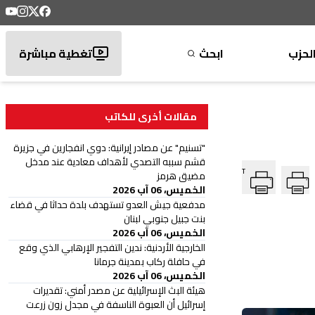
لحزب
ابحث
تغطية مباشرة
مقالات أخرى للكاتب
"تسنيم" عن مصادر إيرانية: دوي انفجارين في جزيرة
قشم سببه التصدي لأهداف معادية عند مدخل
T
مضيق هرمز
الخميس، 06 آب 2026
‏مدفعية جيش العدو تستهدف بلدة حداثا في قضاء
بنت جبيل جنوبي لبنان
الخميس، 06 آب 2026
الخارجية الأردنية: ندين التفجير الإرهابي الذي وقع
في حافلة ركاب بمدينة جرمانا
الخميس، 06 آب 2026
هيئة البث الإسرائيلية عن مصدر أمني: تقديرات
إسرائيل أن العبوة الناسفة في مجدل زون زرعت