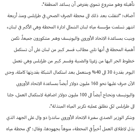
تأهيله وهو مشروع تنموي يفترض أن يساعد المنطقة".
أضاف: "انتقلت بعد ذلك الى محطة الصرف الصحي في طرابلس ومنذ أربعة
اشهر تسلمت مؤسسة مياه لبنان الشمالي ادارة المحطة وهي الأكبر في لبنان،
وبنيت بمساعدة الاتحاد الأوروبي واليونيسف وهم مشكورون جميعاً. تكمن
أهمية المحطة في أنها تلبي مطالب قسم كبير من لبنان على أن تستكمل
خطوط الجر اليها من زغرتا والضنية وقسم كبير من طرابلس وهي تعمل
اليوم بقدرة 30 الى 40% وستعمل بعد استكمال الشبكة بقدرتها كاملة. وحتى
الآن صرف عليها نحو 160 مليون دولار أيضاً بمساعدة الاتحاد الأوروبي
واليونيسف ونحتاج أيضاً الى 100 مليون دولار اضافية لاستكمال العمل. جئنا
الى طرابلس لكي نطلق عمليه تكرير المياه المبتذلة".
وشكر الوزير الصدي سفيرة الاتحاد الأوروبي ساندرا دو وال على الجهد الذي
بذل لاطلاق العمل أخيراً في المحطة، منوهاً بجهودها. وقال: "في محطة مياه