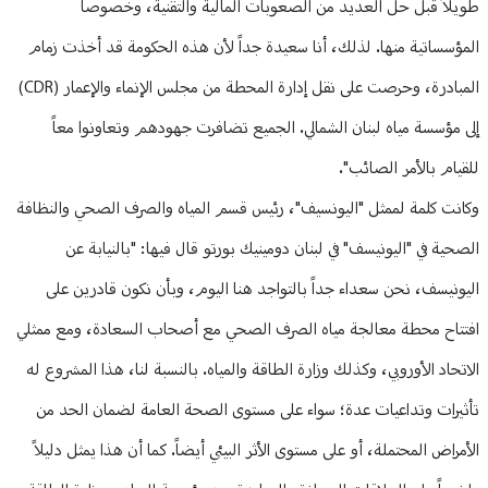
طويلاً قبل حل العديد من الصعوبات المالية والتقنية، وخصوصاً
المؤسساتية منها. لذلك، أنا سعيدة جداً لأن هذه الحكومة قد أخذت زمام
المبادرة، وحرصت على نقل إدارة المحطة من مجلس الإنماء والإعمار (CDR)
إلى مؤسسة مياه لبنان الشمالي. الجميع تضافرت جهودهم وتعاونوا معاً
للقيام بالأمر الصائب".
وكانت كلمة لممثل "اليونسيف"، رئيس قسم المياه والصرف الصحي والنظافة
الصحية في "اليونيسف" في لبنان دومينيك بورتو قال فيها: "بالنيابة عن
اليونيسف، نحن سعداء جداً بالتواجد هنا اليوم، وبأن نكون قادرين على
افتتاح محطة معالجة مياه الصرف الصحي مع أصحاب السعادة، ومع ممثلي
الاتحاد الأوروبي، وكذلك وزارة الطاقة والمياه. بالنسبة لنا، هذا المشروع له
تأثيرات وتداعيات عدة؛ سواء على مستوى الصحة العامة لضمان الحد من
الأمراض المحتملة، أو على مستوى الأثر البيئي أيضاً. كما أن هذا يمثل دليلاً