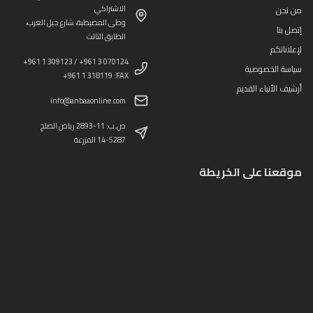
الاشتراكي
من نحن
وطى المصيطبة، شارع جبل العرب،
إتصل بنا
الطابق الثالث
لإعلاناتكم
+961 1 309123 / +961 3 070124
سياسة الخصوصية
+961 1 318119 :FAX
أرشيف الأنباء القديم
info@anbaaonline.com
ص.ب: 11-2893 رياض الصلح
14-5287 المزرعة
موقعنا على الخريطة