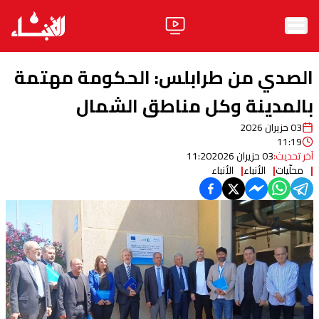
الرئيسية
الصدي من طرابلس: الحكومة مهتمة
الأخبار
بالمدينة وكل مناطق الشمال
03 حزيران 2026
آراء
11:19
آخر تحديث:
03 حزيران 2026
11:20
فيديو
محلّيات
الأنباء
الأنباء
مواقف
وليد جنبلاط
الحزب
ابحث
ثقافة ومجتمع