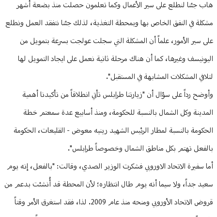
هاب جئنا لنطلع على سير الأعمال وكما تعلمون حصلت منذ بضعة أشهر
مشكلة في النفق الخاص بها وبمحطة التغذية، لذلك جئنا نتفقد العمل ونطلع
على سير الأمور، علماً أن المشكلة التي سجلت عولجت بسرعة بتمويل من
اليونيسف وغيرها، كما أن هناك مرحلة ثانية نعمل على ايجاد التمويل لها
لتلافي المشكلات المشابهة في المستقبل".
وأوضح رداً على سؤال أن "زيارتنا طرابلس تأتي انطلاقاً من تأكيدنا أهمية
المدينة وكل الشمال بالنسبة للحكومة، ومنذ أسابيع عدة سمعتم خطة
الحكومة بالنسبة لمطار الرئيس الشهيد رينيه معوض - القليعات، الحكومة
بالفعل تهتم بكل مناطق الشمال وخصوصاً طرابلس".
أما سفيرة الاتحاد الاوروبي فشكرت الوزير الصدي، وقالت: "بالفعل، إنه يوم
سعيد جداً، ولا سيما أنه يوم طال انتظاره؛ لأن المحطة قد أُنشئت بدعم من
قروض الاتحاد الأوروبي ومنحه منذ عام 2009. لذا، فقد استغرق الأمر وقتاً