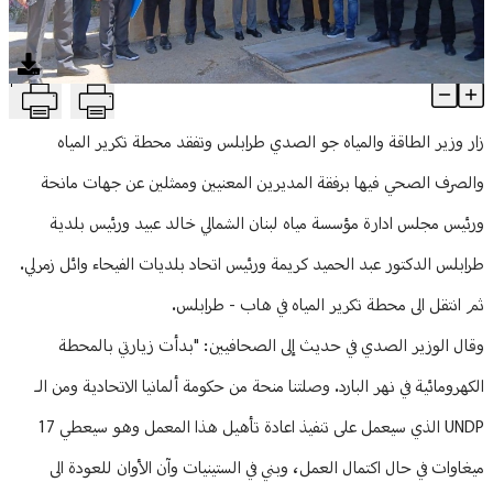
منوعات
T
الصدي من طرابلس: الحكومة مهتمة بالمدينة وكل مناطق الشمال
Article Content
زار وزير الطاقة والمياه جو الصدي طرابلس وتفقد محطة تكرير المياه
والصرف الصحي فيها برفقة المديرين المعنيين وممثلين عن جهات مانحة
ورئيس مجلس ادارة مؤسسة مياه لبنان الشمالي خالد عبيد ورئيس بلدية
طرابلس الدكتور عبد الحميد كريمة ورئيس اتحاد بلديات الفيحاء وائل زمرلي.
ثم انتقل الى محطة تكرير المياه في هاب - طرابلس.
وقال الوزير الصدي في حديث إلى الصحافيين: "بدأت زيارتي بالمحطة
الكهرومائية في نهر البارد. وصلتنا منحة من حكومة ألمانيا الاتحادية ومن الـ
UNDP الذي سيعمل على تنفيذ اعادة تأهيل هذا المعمل وهو سيعطي 17
ميغاوات في حال اكتمال العمل، وبني في الستينيات وآن الأوان للعودة الى