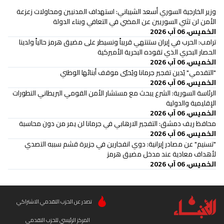
وزير الخارجية السوري أسعد الشيباني: استهداف المدنيين ومحاولات زعزعة
الأمن لن تثني السوريين عن المضي في التعافي وبناء الدولة
الخميس، 06 آب 2026
ترامب: الحرب في إيران ستنتهي قريباً ونسيطر على مضيق هرمز حالياً ولدينا
الحصار البحري الذي تقوده البحرية الأميركية
الخميس، 06 آب 2026
"التقدمي" يُدين تفجير جرمانا ويُحيّي موقف أبنائها الوطني
الخميس، 06 آب 2026
الرئاسة السورية: الشرع يبحث مع مستشار الأمن القومي البريطاني التطورات
الإقليمية والدولية
الخميس، 06 آب 2026
محافظ ريف دمشق: التفجير الارهابي في جرمانا لن يمر من دون محاسبة
الخميس، 06 آب 2026
"تسنيم" عن مصادر إيرانية: دوي انفجارين في جزيرة قشم سببه التصدي
لأهداف معادية عند مدخل مضيق هرمز
الخميس، 06 آب 2026
تصدر عن الحزب التقدمي الاشتراكي
المركز الرئيسي للحزب التقدمي