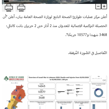
T
"الصحّة": 3468 شهيدًا منذ 2 آذار
منوعات
Article Content
أعلن مركز عمليات طوارئ الصحة التابع لوزارة الصحة العامة بيان، أعلن "أن
الحصيلة التراكمية الاجمالية للعدوان منذ 2 آذار حتى 2 حزيران باتت كالتالي:
3468 شهيدا و10577 جريحًا".
التّفاصيل في الصّورة المُرفقة.