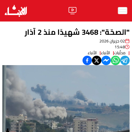
الرئيسية
"الصحّة": 3468 شهيدًا منذ 2 آذار
الأخبار
02 حزيران 2026
15:48
آراء
محلّيات
الأنباء
الأنباء
فيديو
مواقف
وليد جنبلاط
الحزب
ابحث
ثقافة ومجتمع