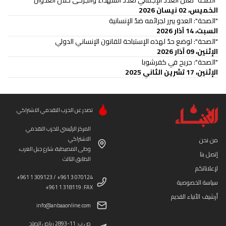
"الصحة" تُعلن العدد الإجمالي لعدد الشهداء والجرحى خلال العدوان
الخميس، 02 نيسان 2026
"الصحة": العدو يبرر لجرائمه ضدّ الإنسانية
السبت، 14 آذار 2026
"الصحة": لوضع حدّ لهذه الإستباحة للقانون الإنساني الدولي
الإثنين، 09 آذار 2026
"الصحة": جريح في كفرشوبا
الإثنين، 17 تشرين الثاني 2025
تصدر عن الحزب التقدمي الاشتراكي
المركز الرئيسي للحزب التقدمي
الاشتراكي
من نحن
وطى المصيطبة، شارع جبل العرب،
إتصل بنا
الطابق الثالث
لإعلاناتكم
+961 1 309123 / +961 3 070124
سياسة الخصوصية
+961 1 318119 :FAX
أرشيف الأنباء القديم
info@anbaaonline.com
ص.ب: 11-2893 رياض الصلح