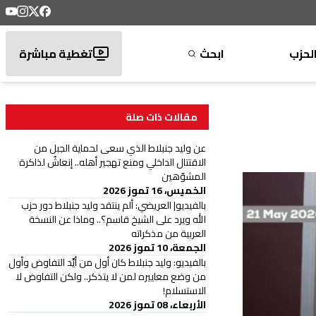
لحزب
ابحث
تغطية مباشرة
مقالات ذات صلة
عن وليد جنبلاط الذي سعى لحماية الجبل من
الاقتتال الداخلي ومنع تهجير أهله.. إنعاشٌ لذاكرة
المشوّهين
الخميس، 16 تموز 2026
بالفيديو| العريضي: ألم ينتقد وليد جنبلاط دور حزب
الله ويرد على الشيخ قاسم؟.. وماذا عن النسخة
العربية من مذكراته
الجمعة، 10 تموز 2026
بالفيديو: وليد جنبلاط كان أول من أيَّد التفاوض وأول
من وضع معاييره لمن لا يتذكر.. ولكن التفاوض لا
الاستسلام!
الأربعاء، 08 تموز 2026