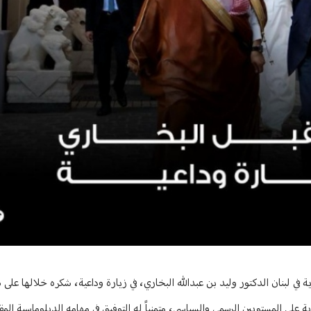
ة في لبنان الدكتور وليد بن عبدالله البخاري، في زيارة وداعية، شكره خلالها على
ة على المستويين الرسمي والسياسي، متمنياً له التوفيق في مهامه الدبلوماسية المقب