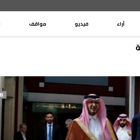
آراء
فيديو
مواقف
ا
موقف
وليد جنبلاط
ة
الأنباء
تيمور جنبلاط
كتّاب
الأنباء
التقدّمي
منبر
مختارات
صحافة
أجنبية
بريد
القرّاء