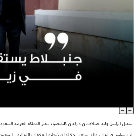
جنبلاط يستقبل البخاري في زيارة وداعية
Article Content
استقبل الرئيس وليد جنبلاط، في دارته في كليمنصو، سفير المملكة العربية السعودي
الدبلوماسي في لبنان، والتي ساهم خلالها في توطيد العلاقات اللبنانية – السعودي