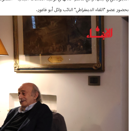
بحضور عضو "اللقاء الديمقراطي" النائب وائل أبو فاعور.