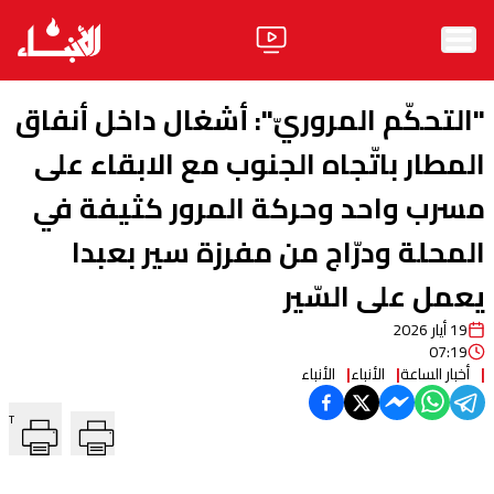
الرئيسية
"التحكّم المروريّ": أشغال داخل أنفاق
الأخبار
المطار باتّجاه الجنوب مع الابقاء على
مسرب واحد وحركة المرور كثيفة في
آراء
المحلة ودرّاج من مفرزة سير بعبدا
فيديو
يعمل على السّير
مواقف
19 أيار 2026
وليد جنبلاط
الحزب
07:19
أخبار الساعة
الأنباء
الأنباء
ابحث
T
ثقافة ومجتمع