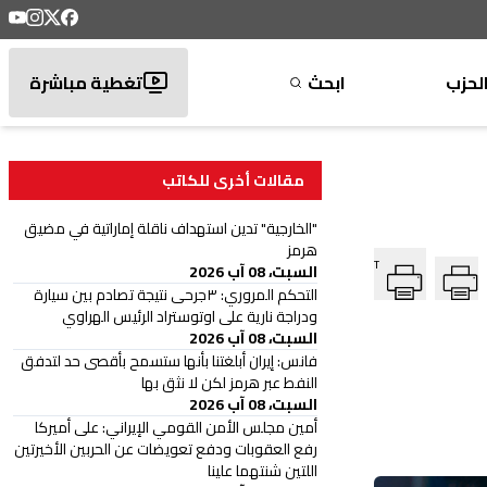
لحزب
ابحث
تغطية مباشرة
مقالات أخرى للكاتب
"الخارجية" تدين استهداف ناقلة إماراتية في مضيق
هرمز
T
السبت، 08 آب 2026
التحكم المروري: ٣جرحى نتيجة تصادم بين سيارة
ودراجة نارية على اوتوستراد الرئيس الهراوي
السبت، 08 آب 2026
‏فانس: إيران أبلغتنا بأنها ستسمح بأقصى حد لتدفق
النفط عبر هرمز لكن لا نثق بها
السبت، 08 آب 2026
أمين مجلس الأمن القومي الإيراني: على أميركا
رفع العقوبات ودفع تعويضات عن الحربين الأخيرتين
اللتين شنتهما علينا