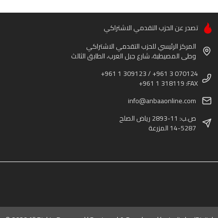
تصدر عن الحزب التقدمي الاشتراكي
المركز الرئيسي للحزب التقدمي الاشتراكي
وطى المصيطبة، شارع جبل العرب، الطابق الثالث
+961 1 309123 / +961 3 070124
+961 1 318119 :FAX
info@anbaaonline.com
ص.ب: 11-2893 رياض الصلح
14-5287 المزرعة