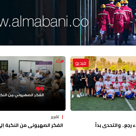
فيديو
تقرير
ء رجع.. والتحدي بدأ
الفكر الصهيوني من النكبة إلى 