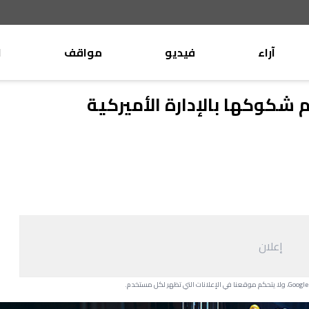
آراء
فيديو
مواقف
ا
موقف
وليد جنبلاط
 شكوكها بالإدارة الأميركية
الأنباء
تيمور جنبلاط
كتّاب
الأنباء
التقدّمي
منبر
مختارات
صحافة
أجنبية
إعلان
بريد
القرّاء