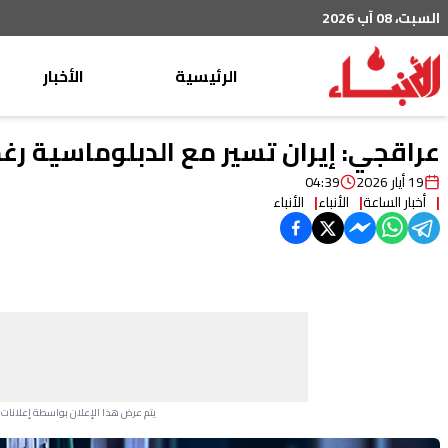
السبت، 08 آب 2026
الرئيسية
الأخبار
محليات
عراقجي: إيران تسير مع الدبلوماسية رغم
عربي دولي
19 أيار 2026
04:39
أخبار الساعة
الأنباء
الأنباء
إقتصاد
خاص
رياضة
من لبنان
ثقافة ومجتمع
منوعات
يتم عرض هذا الإعلان بواسطة إعلانات Google، ولا يتحكم موقعنا في الإعلانات التي تظهر لكل مستخدم.
Advertisement Section