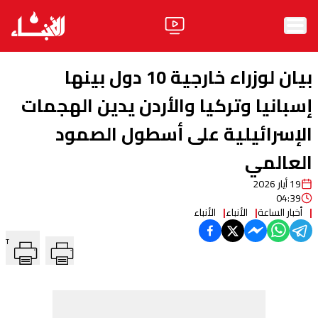
الرئيسية
بيان لوزراء خارجية 10 دول بينها
الأخبار
إسبانيا وتركيا والأردن يدين الهجمات
الإسرائيلية على أسطول الصمود
آراء
العالمي
فيديو
19 أيار 2026
مواقف
04:39
أخبار الساعة
الأنباء
الأنباء
وليد جنبلاط
الحزب
T
ابحث
ثقافة ومجتمع