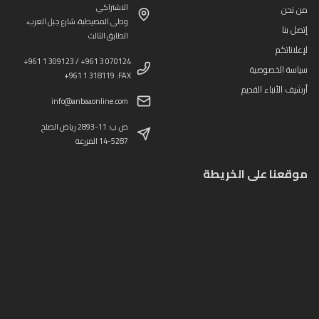
الاشتراكي
من نحن
وطى المصيطبة، شارع جبل العرب،
إتصل بنا
الطابق الثالث
لإعلاناتكم
+961 1 309123 / +961 3 070124
سياسة الخصوصية
+961 1 318119 :FAX
أرشيف الأنباء القديم
info@anbaaonline.com
ص.ب: 11-2893 رياض الصلح
14-5287 المزرعة
موقعنا على الخريطة